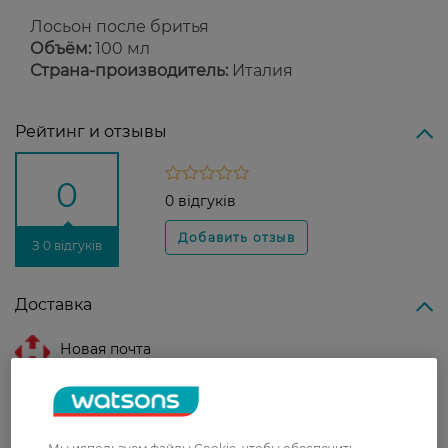
Лосьон после бритья
Объём:
100 мл
Страна-производитель:
Италия
Рейтинг и отзывы
0
0 відгуків
З 0 відгуків
Доставка
Новая почта
В отделение Новой почты - 99 грн, бесплатно
от 699 грн
Укрпочта