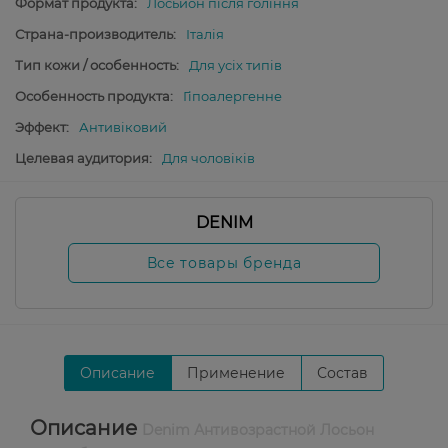
Формат продукта:
Лосьйон після гоління
Страна-производитель:
Італія
Тип кожи / особенность:
Для усіх типів
Особенность продукта:
Гіпоалергенне
Эффект:
Антивіковий
Целевая аудитория:
Для чоловіків
DENIM
Все товары бренда
Описание
Применение
Состав
Описание
Denim Антивозрастной Лосьон