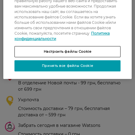
правильную работу нашего веб-сайта и предоставить
вам максимально удобные возможности. Продолжая
Лола
Супер дезодорант. Все как всегда
использовать наш сайт, вы соглашаетесь на
18 ноября, 2021
на отличном уровне. Защита от
использование файлов Cookie. Если вы хотите узнать
пота 100%.
больше об использовании нами файлов Cookie и/или
изменить свои предпочтения в отношении файлов
Cookie, пожалуйста, посетите страницу
Политика
конфиденциальности
Показати ще
Настроить файлы Cookie
Доставка
Принять все файлы Cookie
Новая почта
В отделение Новой почты - 99 грн, бесплатно
от 699 грн
Укрпочта
Стоимость доставки – 79 грн, бесплатная
доставка от – 599 грн
Забрать сегодня в магазине Watsons
Стоимость доставки – 0 грн