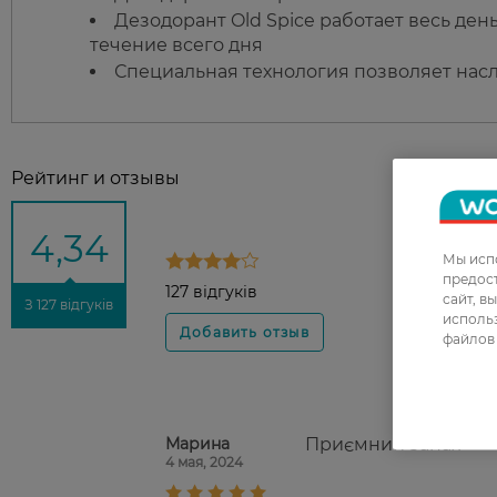
Дезодорант Old Spice работает весь день
течение всего дня
Специальная технология позволяет нас
Рейтинг и отзывы
4,34
Мы испо
предос
127 відгуків
сайт, в
З 127 відгуків
использ
файлов 
Марина
Приємний запах
4 мая, 2024