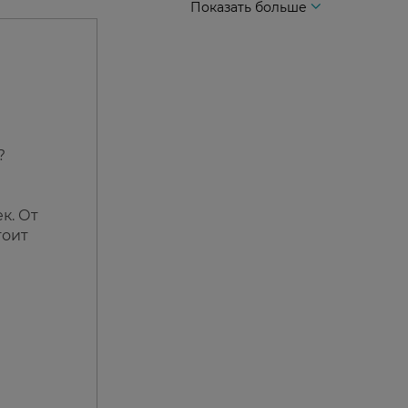
Показать больше
?
к. От
тоит