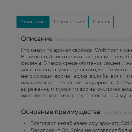
Описание
Применение
Состав
Описание
Твердый дезодорант Old Spice Wolf
Кто знал, что аромат свободы Wolfthorn мож
Возможно, Аристотель и говорящие совы бы
филины. В такой среде обитания людей и жи
достаточно разумное для того, чтобы источ
него исходит аромат волка, если бы волк им
научиться использовать силу аромата Old Sp
выраженным мужским ароматом, помогающим
охотников, которых не пугает истинная муже
Основные преимущества
Твердый дезод
Благодаря незабываемому аромату Old S
Дезодорант Old Spice не оставляет белы