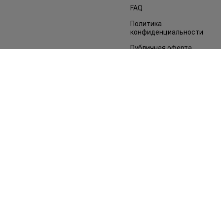
FAQ
Политика
конфиденциальности
Публичная оферта
СМИ о нас
Возврат заказа
©2014 - 2026. Условия использования сайта