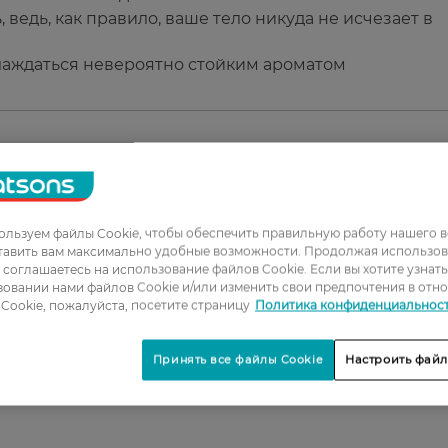
, ведь, как правило, ваше тело никуда не исчезает в
лаждаться невероятно стойким ароматом
1
льзуем файлы Cookie, чтобы обеспечить правильную работу нашего в
2
тавить вам максимально удобные возможности. Продолжая использов
ы соглашаетесь на использование файлов Cookie. Если вы хотите узнат
3
овании нами файлов Cookie и/или изменить свои предпочтения в отн
4
Cookie, пожалуйста, посетите страницу
Политика конфиденциальнос
5
Принять все файлы Cookie
Настроить файл