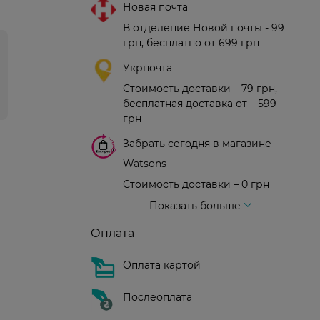
Новая почта
В отделение Новой почты - 99
грн, бесплатно от 699 грн
Укрпочта
Стоимость доставки – 79 грн,
бесплатная доставка от – 599
грн
Забрать сегодня в магазине
Watsons
Стоимость доставки – 0 грн
Стоимость доставки – 99 грн, бесплатная доставка от – 699 грн
Доставка курьером новой почты
Стоимость доставки - 150 грн (до подъезда)
Показать больше
Оплата
Оплата картой
Послеоплата