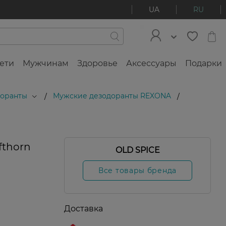
UA
RU
ети
Мужчинам
Здоровье
Аксессуары
Подарки
доранты
Мужские дезодоранты REXONA
/
/
fthorn
OLD SPICE
Все товары бренда
Доставка