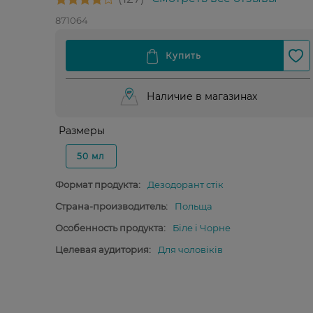
871064
Наличие в магазинах
Размеры
50 мл
Формат продукта:
Дезодорант стік
Страна-производитель:
Польща
Особенность продукта:
Біле і Чорне
Целевая аудитория:
Для чоловіків