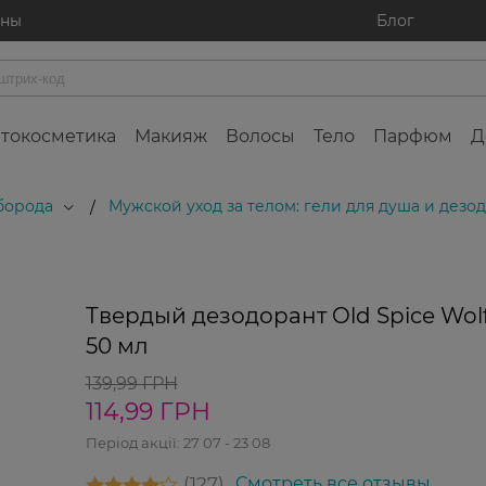
ины
Блог
токосметика
Макияж
Волосы
Тело
Парфюм
Д
 борода
Мужской уход за телом: гели для душа и дезо
/
-18%
Твердый дезодорант Old Spice Wol
50 мл
139,99 ГРН
114,99 ГРН
Період акції:
27 07 - 23 08
127
Смотреть все отзывы