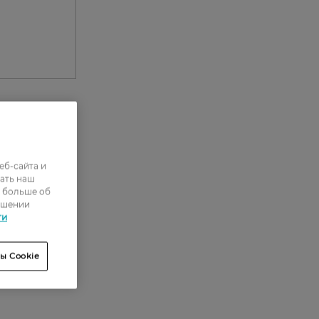
6
еб-сайта и
5
ать наш
ь больше об
15
ошении
15
ти
86
ы Cookie