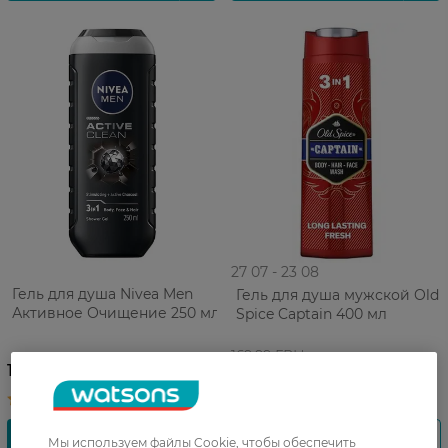
27 07 - 23 08
Гель для душа Nivea Men
Гель для душа мужской Old
Активное Очищение 250 мл
Spice Captain 400 мл
169,99 ГРН
181,99 ГРН
144,00 ГРН
Мы используем файлы Cookie, чтобы обеспечить