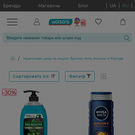
Бренды
Магазины
Блог
UA
RU
/
/
Мужчинам: уход за лицом, бритье, тело, волосы и борода
Сортировать по:
Фильтр
-30%