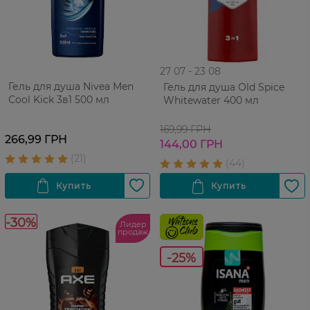
27 07 - 23 08
Гель для душа Nivea Men
Гель для душа Old Spice
Сool Kick 3в1 500 мл
Whitewater 400 мл
169,99 ГРН
266,99 ГРН
144,00 ГРН
-30%
Лидер
продаж
-25%