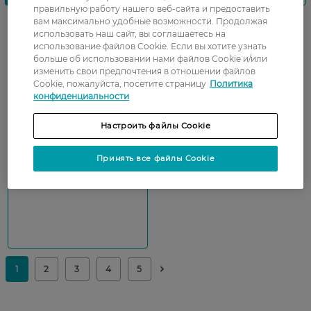
правильную работу нашего веб-сайта и предоставить
вам максимально удобные возможности. Продолжая
использовать наш сайт, вы соглашаетесь на
использование файлов Cookie. Если вы хотите узнать
больше об использовании нами файлов Cookie и/или
изменить свои предпочтения в отношении файлов
Cookie, пожалуйста, посетите страницу
Политика
Показати ще
конфиденциальности
Настроить файлы Cookie
Принять все файлы Cookie