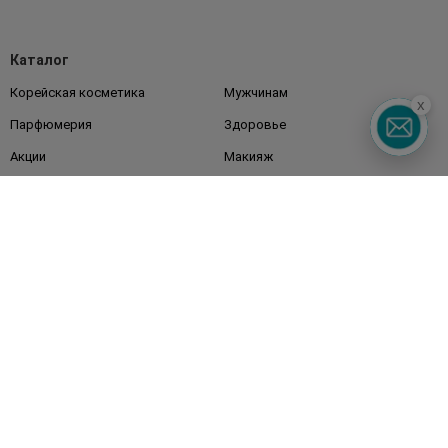
Каталог
Корейская косметика
Мужчинам
x
Парфюмерия
Здоровье
Акции
Макияж
Лицо
Тело
Подарки
Детям
Дом
Волосы
Аксессуары
Дерматокосметика
Бренды
Клиентам
Правила и условия
Магазины
Watsons Club
Подарочные сертификаты