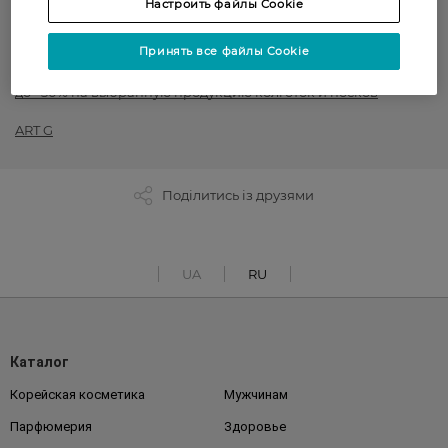
Настроить файлы Cookie
до -50% на обраний асортимент товарів ТМ Women`s code,
Принять все файлы Cookie
Art G, Intuicia, Siela
до −30% на выбранную продукцию колготок и носков
ART G
Поділитись із друзями
UA
RU
Каталог
Корейская косметика
Мужчинам
Парфюмерия
Здоровье