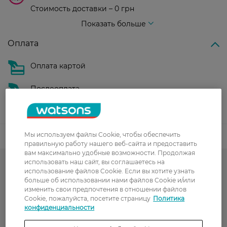
Стоимость доставки – 0 грн
Стоимость доставки – 99 грн, бесплатная доставка от – 699 грн
Показать больше
Оплата
Оплата картой
Послеоплата
Показать больше
Мы используем файлы Cookie, чтобы обеспечить
Код товара
правильную работу нашего веб-сайта и предоставить
вам максимально удобные возможности. Продолжая
использовать наш сайт, вы соглашаетесь на
-50% на обраний асортимент
использование файлов Cookie. Если вы хотите узнать
больше об использовании нами файлов Cookie и/или
Гарячий сезон у WATSONS
изменить свои предпочтения в отношении файлов
Cookie, пожалуйста, посетите страницу
Политика
Колготки женские
конфиденциальности
Аксессуары и текстиль