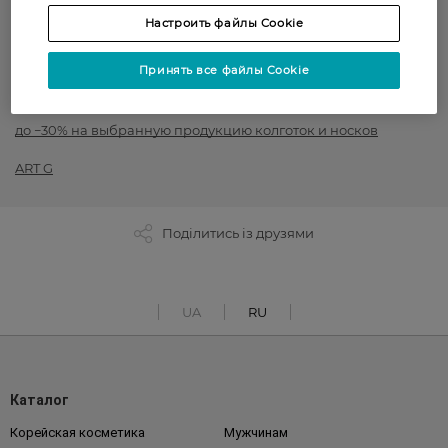
Настроить файлы Cookie
до -50% на обраний асортимент товарів ТМ Women`s code,
Art G, Intuicia, Siela
Принять все файлы Cookie
Распродажа: бери 3, плати за 2
до −30% на выбранную продукцию колготок и носков
ART G
Поділитись із друзями
UA
RU
Каталог
Корейская косметика
Мужчинам