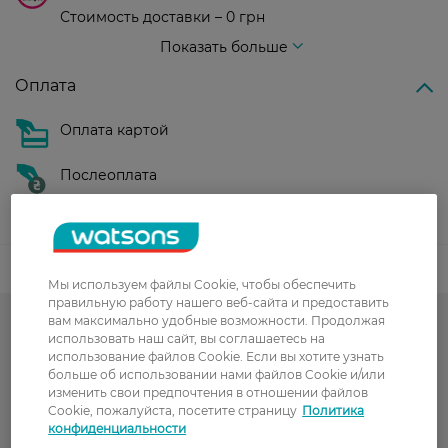
Стоимость доставки – 0 грн
Стоимость доставки – 99 грн, бесплатная доставка от – 699 грн
Показать больше
Оплата
Оплата картой
Послеоплата
Показать больше
Код товара
Мы используем файлы Cookie, чтобы обеспечить
правильную работу нашего веб-сайта и предоставить
вам максимально удобные возможности. Продолжая
-50% на обраний асортимент
использовать наш сайт, вы соглашаетесь на
использование файлов Cookie. Если вы хотите узнать
Гарячий сезон у WATSONS
больше об использовании нами файлов Cookie и/или
изменить свои предпочтения в отношении файлов
Колготки женские
Cookie, пожалуйста, посетите страницу
Политика
конфиденциальности
Аксессуары и текстиль