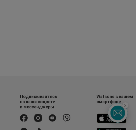
Подписывайтесь
Watsons в вашем
на наши соцсети
смартфоне
x
и мессенджеры