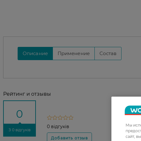
Описание
Применение
Состав
Рейтинг и отзывы
0
Мы испо
0 відгуків
З 0 відгуків
предос
сайт, в