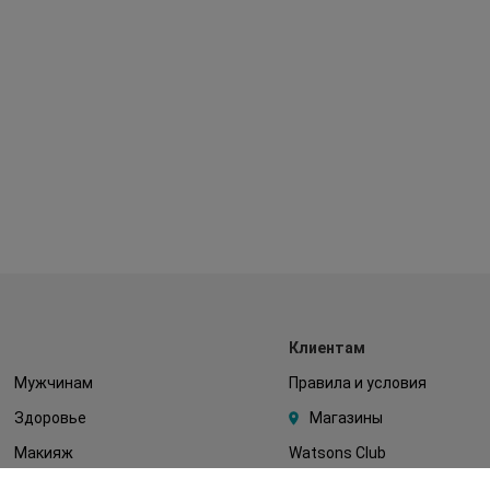
Клиентам
Мужчинам
Правила и условия
Здоровье
Магазины
Макияж
Watsons Club
Тело
Подарочные сертификаты