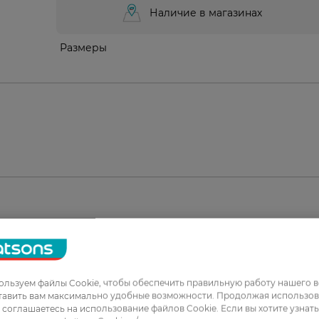
Наличие в магазинах
Размеры
1
2
льзуем файлы Cookie, чтобы обеспечить правильную работу нашего в
3
тавить вам максимально удобные возможности. Продолжая использов
ы соглашаетесь на использование файлов Cookie. Если вы хотите узнат
4