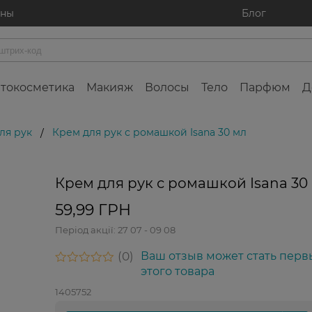
ины
Блог
токосметика
Макияж
Волосы
Тело
Парфюм
Д
ля рук
Крем для рук с ромашкой Isana 30 мл
/
Крем для рук с ромашкой Isana 30
59,99 ГРН
Період акції:
27 07 - 09 08
0
Ваш отзыв может стать перв
этого товара
1405752