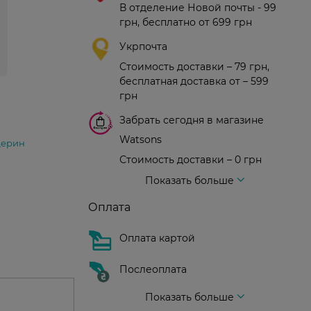
В отделение Новой почты - 99
грн, бесплатно от 699 грн
Укрпочта
Стоимость доставки – 79 грн,
бесплатная доставка от – 599
грн
Забрать сегодня в магазине
Watsons
церин
Стоимость доставки – 0 грн
Стоимость доставки – 99 грн, бесплатная доставка от – 699 грн
Доставка курьером новой почты
Стоимость доставки - 150 грн (до подъезда)
Показать больше
Оплата
Оплата картой
Послеоплата
Показать больше