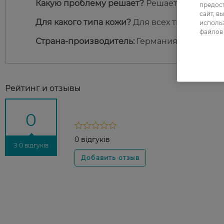
Какую проблему решает?
Решает проблему 
предос
сайт, в
Для какого типа кожи?
Для всех типов кожи.
использ
файлов 
Страна-производитель:
Германия.
Рейтинг и отзывы
0
0 відгуків
З 0 відгуків