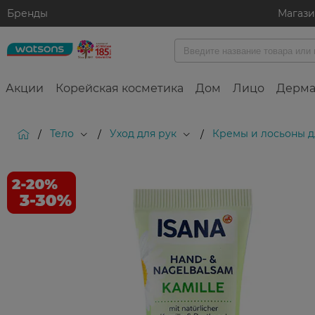
Бренды
Магаз
Акции
Корейская косметика
Дом
Лицо
Дерма
Тело
Уход для рук
Кремы и лосьоны д
/
/
/