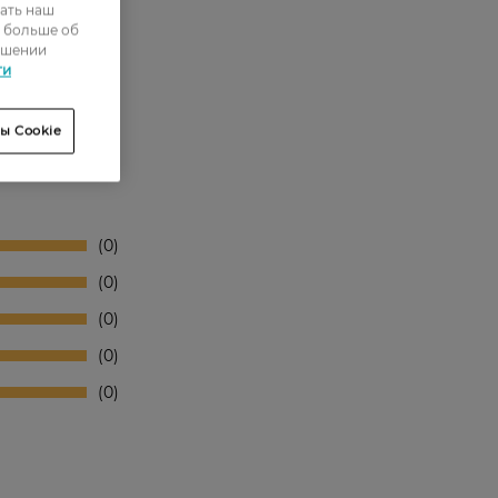
ать наш
ь больше об
ошении
ти
ы Cookie
0
0
0
0
0