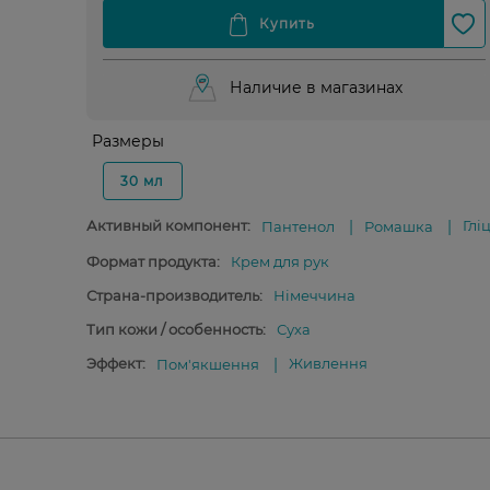
Наличие в магазинах
Размеры
30 мл
Активный компонент:
Глі
Пантенол
Ромашка
Формат продукта:
Крем для рук
Страна-производитель:
Німеччина
Тип кожи / особенность:
Суха
Эффект:
Живлення
Пом'якшення