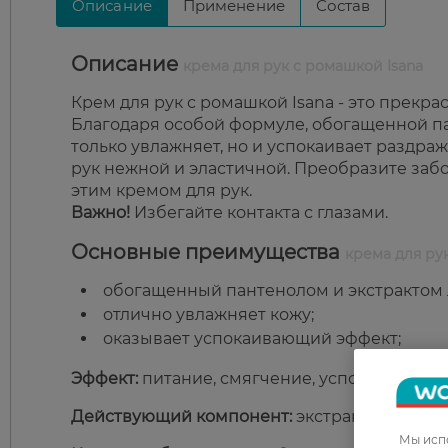
Описание
Применение
Состав
Описание
крема для рук с ромашкой Isana
Крем для рук с ромашкой Isana - это прекра
Благодаря особой формуле, обогащенной п
только увлажняет, но и успокаивает раздраж
рук нежной и эластичной. Преобразите забо
этим кремом для рук.
Важно!
Избегайте контакта с глазами.
Основные преимущества
крема для рук
обогащенный пантенолом и экстрактом
отлично увлажняет кожу;
оказывает успокаивающий эффект;
Эффект:
питание, смягчение, успокоение.
Действующий компонент:
экстракт ромашки
Мы испо