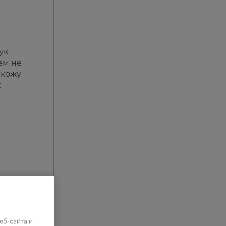
ук.
ем не
 кожу
с
еб-сайта и