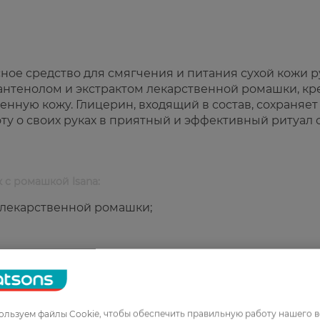
сное средство для смягчения и питания сухой кожи р
антенолом и экстрактом лекарственной ромашки, кр
енную кожу. Глицерин, входящий в состав, сохраняет
ту о своих руках в приятный и эффективный ритуал 
 с ромашкой Isana:
 лекарственной ромашки;
 лекарственной, пантенол, глицерин.
льзуем файлы Cookie, чтобы обеспечить правильную работу нашего в