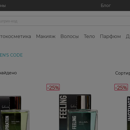
ины
Блог
токосметика
Макияж
Волосы
Тело
Парфюм
Д
MEN'S CODE
найдено
Сортир
-25%
-25%