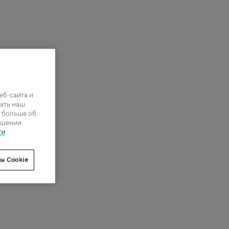
еб-сайта и
ать наш
ь больше об
ошении
ти
ы Cookie