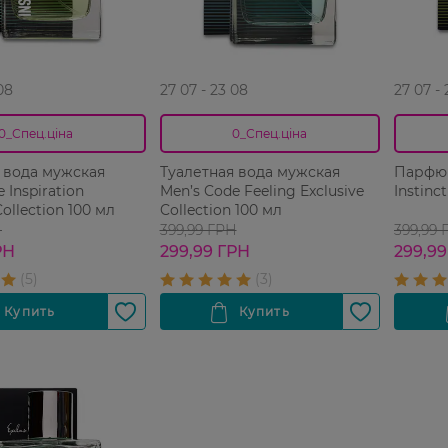
08
27 07 - 23 08
27 07 -
0_Спец.ціна
0_Спец.ціна
 вода мужская
Туалетная вода мужская
Парфюм
 Inspiration
Men’s Code Feeling Exclusive
Instinc
Collection 100 мл
Collection 100 мл
Н
399,99 ГРН
399,99 
РН
299,99 ГРН
299,99