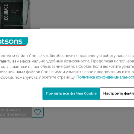
08
льзуем файлы Cookie, чтобы обеспечить правильную работу нашего в
0_Спец.ціна
тавить вам максимально удобные возможности. Продолжая использов
ы соглашаетесь на использование файлов Cookie. Если вы хотите узнат
 вода мужская
овании нами файлов Cookie и/или изменить свои предпочтения в отн
e Courage Exclusive
Cookie, пожалуйста, посетите страницу
Политика конфиденциальнос
 100 мл
Н
Принять все файлы Cookie
Настроить файл
РН