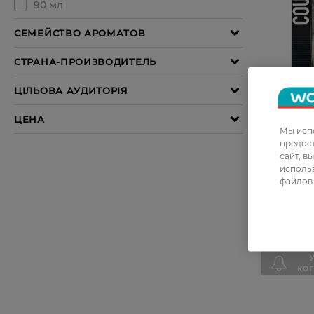
27 07 - 23 
Мы испо
предос
сайт, в
Туалетная
использ
Men's Cod
файлов 
Collection
399,99 ГР
299,99 Г