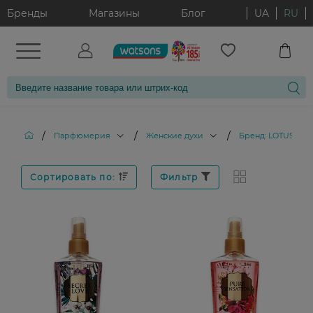
Бренды
Магазины
Блог
UA
RU
/
/
/
Парфюмерия
Женские духи
Бренд: LOTUS
Сортировать по:
Фильтр