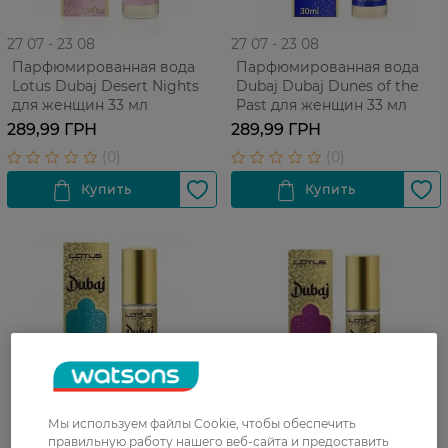
27 07 - 23 08
27 07 - 23 08
Парфюмированная вода
Парфюмированная вода
Lotus Dubaj Desert Nights
Dubaj Dubaj Dunes of the
для женщин 33 мл
Past для женщин 33 мл
289,99 ГРН
289,99 ГРН
Мы используем файлы Cookie, чтобы обеспечить
правильную работу нашего веб-сайта и предоставить