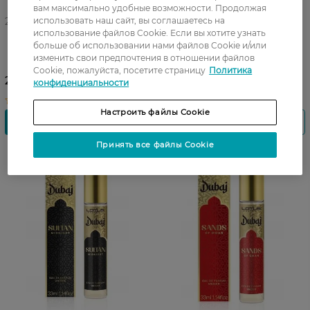
вам максимально удобные возможности. Продолжая
27 07 - 23 08
использовать наш сайт, вы соглашаетесь на
27 07 - 23 08
использование файлов Cookie. Если вы хотите узнать
Парфюмированная вода
Парфюмированная вода
больше об использовании нами файлов Cookie и/или
Lotus Dubaj Oasis Breeze для
Lotus Dubaj Sheik's Delight
изменить свои предпочтения в отношении файлов
женщин 33 мл
для женщин 33 мл
Cookie, пожалуйста, посетите страницу
Политика
289,99 ГРН
289,99 ГРН
конфиденциальности
Настроить файлы Cookie
Принять все файлы Cookie