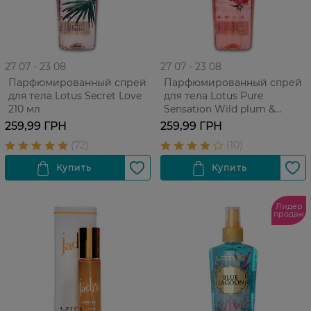
27 07 - 23 08
27 07 - 23 08
Парфюмированный спрей
Парфюмированный спрей
для тела Lotus Secret Love
для тела Lotus Pure
210 мл
Sensation Wild plum &
Freesia 210 мл
259,99 ГРН
259,99 ГРН
Лидер
продаж