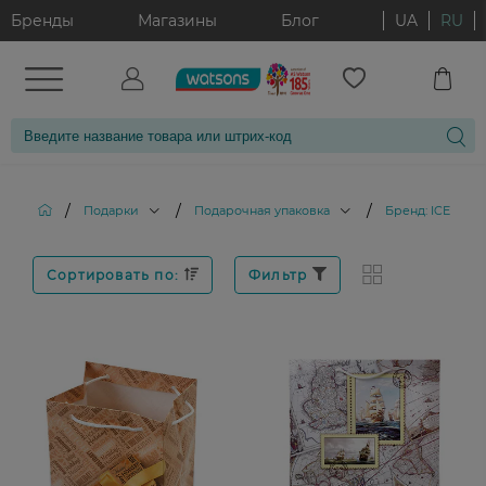
Бренды
Магазины
Блог
UA
RU
/
/
/
Подарки
Подарочная упаковка
Бренд: ICE GRO
Сортировать по:
Фильтр