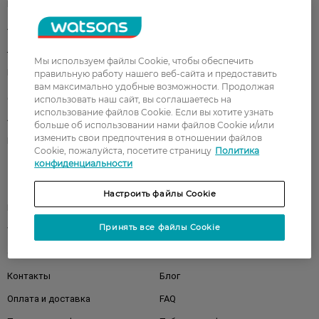
Парфюмерия
Здоровье
Акции
Макияж
Лицо
Тело
Мы используем файлы Cookie, чтобы обеспечить
Подарки
Детям
правильную работу нашего веб-сайта и предоставить
вам максимально удобные возможности. Продолжая
Дом
Волосы
использовать наш сайт, вы соглашаетесь на
использование файлов Cookie. Если вы хотите узнать
Аксессуары
Дерматокосметика
больше об использовании нами файлов Cookie и/или
изменить свои предпочтения в отношении файлов
Бренды
Cookie, пожалуйста, посетите страницу
Политика
конфиденциальности
Клиентам
Настроить файлы Cookie
Правила и условия
Магазины
Принять все файлы Cookie
Watsons Club
Подарочные сертификаты
О Watsons
Карьера в Watsons
Контакты
Блог
Оплата и доставка
FAQ