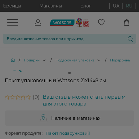
Бренды
Магазины
Блог
UA
RU
/
/
/
Подарки
Подарочная упаковка
Подарочные па
Пакет упаковочный Watsons 21х14х8 см
0
Ваш отзыв может стать первым
для этого товара
Наличие в магазинах
Формат продукта:
Пакет подарунковий