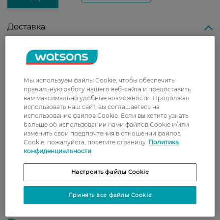
Доставка
Новая почта
В отделение Новой почты - 99 грн, бесплатно
от 699 грн
Мы используем файлы Cookie, чтобы обеспечить
правильную работу нашего веб-сайта и предоставить
Укрпочта
вам максимально удобные возможности. Продолжая
Стоимость доставки – 79 грн, бесплатная
использовать наш сайт, вы соглашаетесь на
доставка от – 599 грн
использование файлов Cookie. Если вы хотите узнать
больше об использовании нами файлов Cookie и/или
Забрать сегодня в магазине Watsons
изменить свои предпочтения в отношении файлов
Cookie, пожалуйста, посетите страницу
Политика
Стоимость доставки – 0 грн
конфиденциальности
Стоимость доставки – 99 грн, бесплатная доставка от – 699 грн
Показать больше
Настроить файлы Cookie
Оплата
Принять все файлы Cookie
Оплата картой