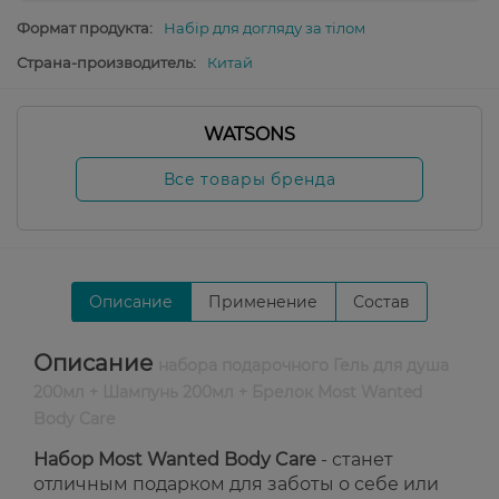
Формат продукта:
Набір для догляду за тілом
Страна-производитель:
Китай
WATSONS
Все товары бренда
Описание
Применение
Состав
Описание
набора подарочного Гель для душа
200мл + Шампунь 200мл + Брелок Most Wanted
Body Care
Набор Most Wanted Body Care
- станет
отличным подарком для заботы о себе или