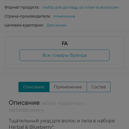
Формат продукта:
Набір для догляду за тілом та волоссям
Страна-производитель:
Німеччина
Целевая аудитория:
Для жінок
FA
Все товары бренда
Описание
Применение
Состав
Описание
набора подарочного
Herbal&Blueberry
Тщательный уход для волос и тела в наборе
Herbal & Blueberry".