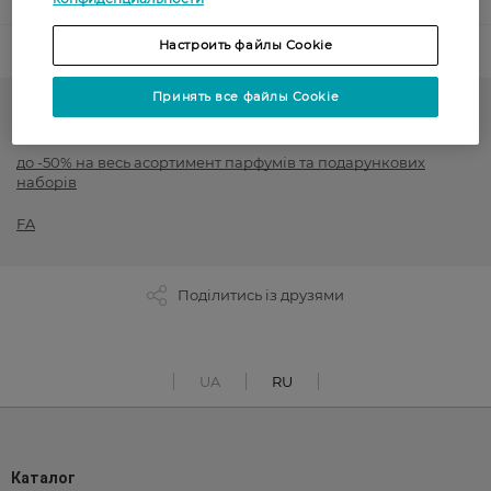
Настроить файлы Cookie
Код товара
Принять все файлы Cookie
Подарочные наборы
до -50% на весь асортимент парфумів та подарункових
наборів
FA
Поділитись із друзями
UA
RU
Каталог