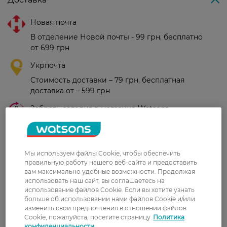
Новая почта
В отделение Новой почты - 99 грн, бесплатно
от 699 грн
Укрпочта
Стоимость доставки – 79 грн, бесплатная
доставка от – 599 грн
Забрать сегодня в магазине Watsons
Стоимость доставки – 0 грн
Стоимость доставки – 99 грн, бесплатная доставка от – 699 грн
Показать больше
Мы используем файлы Cookie, чтобы обеспечить
Оплата
правильную работу нашего веб-сайта и предоставить
вам максимально удобные возможности. Продолжая
Оплата картой
использовать наш сайт, вы соглашаетесь на
использование файлов Cookie. Если вы хотите узнать
больше об использовании нами файлов Cookie и/или
Послеоплата
изменить свои предпочтения в отношении файлов
Cookie, пожалуйста, посетите страницу
Политика
Показать больше
конфиденциальности