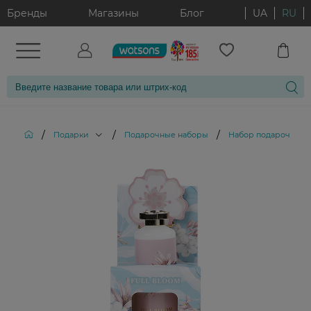
Бренды
Магазины
Блог
UA
RU
/
/
/
Подарки
Подарочные наборы
Набор подарочный Кр