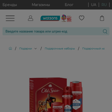
Бренды
Магазины
Блог
UA
RU
/
/
/
Подарки
Подарочные наборы
Подарочный набор O