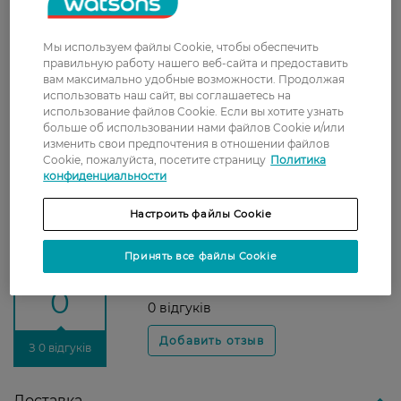
Подарочный набор включает игру в
домино: вырежьте детали из коробки и
наслаждайтесь ароматным моментом.
Мы используем файлы Cookie, чтобы обеспечить
правильную работу нашего веб-сайта и предоставить
вам максимально удобные возможности. Продолжая
Подходит для:
использовать наш сайт, вы соглашаетесь на
использование файлов Cookie. Если вы хотите узнать
Щоденного использования и подарка для
больше об использовании нами файлов Cookie и/или
мужчин.
изменить свои предпочтения в отношении файлов
Для всех типов кожи.
Cookie, пожалуйста, посетите страницу
Политика
конфиденциальности
Страна-производитель:
Великобритания
Настроить файлы Cookie
Рейтинг и отзывы
Принять все файлы Cookie
0
0 відгуків
З 0 відгуків
Доставка