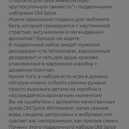
Откройте для себя невероятную
круглосуточную свежесть* с подарочными
наборами Old Spice.
Ищете идеальный подарок для любителя
бега, который тренируется с неутомимой
страстью, энтузиазмом и легендарным
ароматом? Больше не ищите.
В подарочный набор входят мужской
дезодорант-стік Whitewater, аэрозольный
дезодорант и гель для душа, красиво
упакованные в картонную коробку с
дизайном Ironman.
Кроме того, в наборе есть игра в домино,
которую можно собрать своими руками:
просто вырежьте детали из коробки и
наслаждайтесь ароматным моментом!
Вы не ошибетесь с ароматом качественных
духов Old Spice Whitewater: запах свежей
воды, сандала, цитрусовых и амбровых нот
сделает вас неотразимым, как призыв сирен.
Почему этого подарочного набора Old Spice