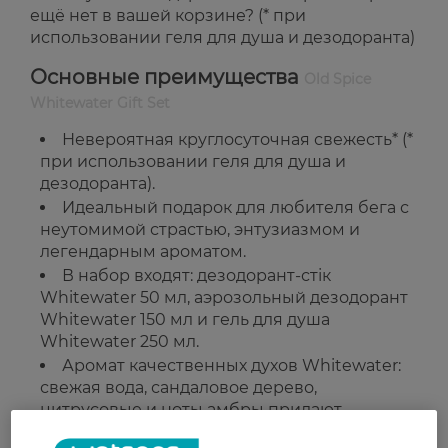
ещё нет в вашей корзине? (* при
использовании геля для душа и дезодоранта)
Основные преимущества
Old Spice
Whitewater Gift Set
Невероятная круглосуточная свежесть* (*
при использовании геля для душа и
дезодоранта).
Идеальный подарок для любителя бега с
неутомимой страстью, энтузиазмом и
легендарным ароматом.
В набор входят: дезодорант-стік
Whitewater 50 мл, аэрозольный дезодорант
Whitewater 150 мл и гель для душа
Whitewater 250 мл.
Аромат качественных духов Whitewater:
свежая вода, сандаловое дерево,
цитрусовые и ноты амбры придают
непреодолимый аромат, как песни сирен.