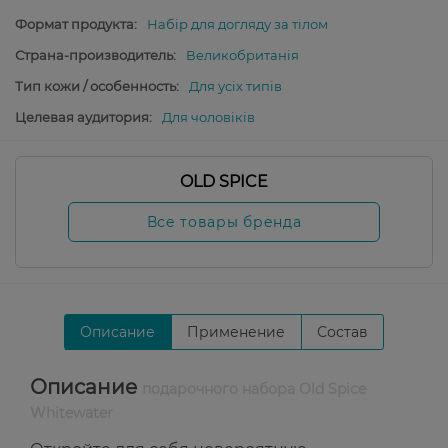
Формат продукта:
Набір для догляду за тілом
Страна-производитель:
Великобританія
Тип кожи / особенность:
Для усіх типів
Целевая аудитория:
Для чоловіків
OLD SPICE
Все товары бренда
Описание
Применение
Состав
Описание
подарочного набора Old Spice
Whitewater