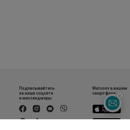
Подписывайтесь
Watsons в вашем
на наши соцсети
смартфоне
x
и мессенджеры