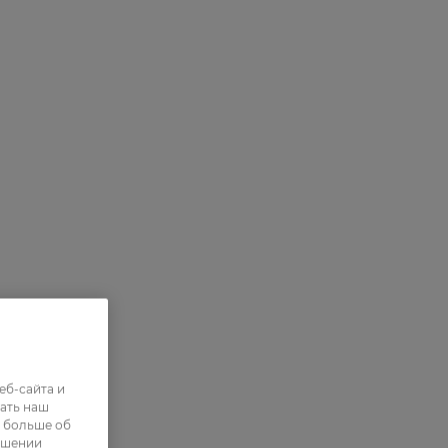
еб-сайта и
ать наш
ь больше об
ошении