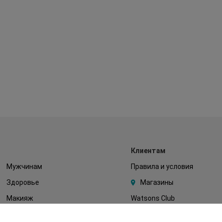
Клиентам
Мужчинам
Правила и условия
Здоровье
Магазины
Макияж
Watsons Club
Тело
Подарочные сертификаты