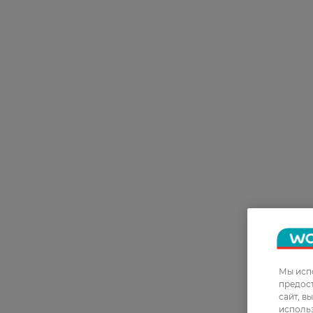
Мы испо
предос
сайт, в
использ