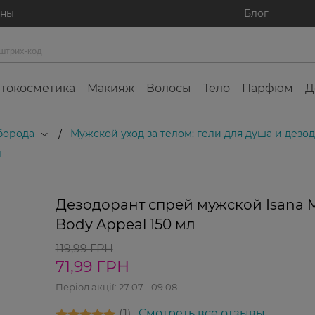
ины
Блог
токосметика
Макияж
Волосы
Тело
Парфюм
Д
 борода
Мужской уход за телом: гели для душа и дезо
/
л
0%
Дезодорант спрей мужской Isana 
Мега 
Body Appeal 150 мл
119,99 ГРН
71,99 ГРН
Період акції:
27 07 - 09 08
1
Смотреть все отзывы