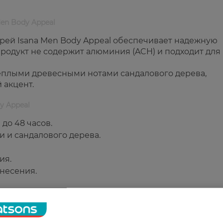
en Body Appeal
ей Isana Men Body Appeal обеспечивает надежную
 Продукт не содержит алюминия (ACH) и подходит для
теплыми древесными нотами сандалового дерева,
 акцент.
y Appeal
до 48 часов.
 и сандалового дерева.
ия.
несения.
 ухоженность на весь день.