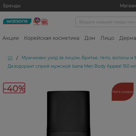
Бренды
Магаз
Акции
Корейская косметика
Дом
Лицо
Дерма
Мужчинам: уход за лицом, бритье, тело, волосы и
/
Дезодорант спрей мужской Isana Men Body Appeal 150 м
-4
-40%
Мега скидки