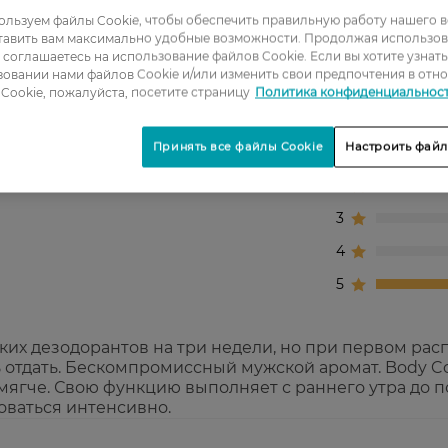
льзуем файлы Cookie, чтобы обеспечить правильную работу нашего в
тавить вам максимально удобные возможности. Продолжая использов
ы соглашаетесь на использование файлов Cookie. Если вы хотите узнат
овании нами файлов Cookie и/или изменить свои предпочтения в отн
Cookie, пожалуйста, посетите страницу
Политика конфиденциальнос
Принять все файлы Cookie
Настроить файл
1
2
3
4
5
таких дезодорантов на три недели, но при первом ра
ь отдать. Бескомпромиссный мужской аромат. Body C
 мягче. Свою функцию выполняет с раннего утра до 
оваться интенсивно.