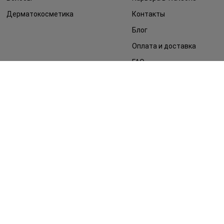
Дерматокосметика
Контакты
Блог
Оплата и доставка
FAQ
Политика
конфиденциальности
Публичная оферта
СМИ о нас
Возврат заказа
©2014 - 2026. Условия использования сайта