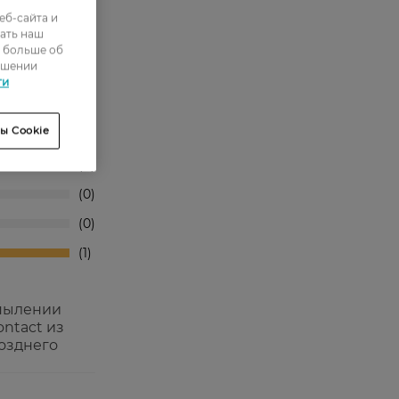
еб-сайта и
ать наш
ь больше об
ошении
ти
ы Cookie
0
0
0
0
1
спылении
ontact из
позднего