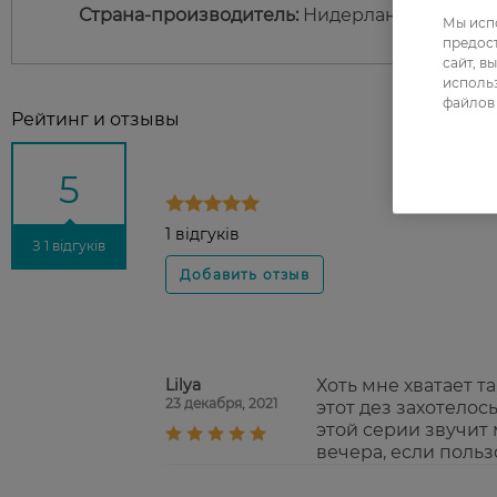
Страна-производитель:
Нидерланды
Мы испо
предос
сайт, в
использ
файлов 
Рейтинг и отзывы
5
1 відгуків
З 1 відгуків
Lilya
Хоть мне хватает 
23 декабря, 2021
этот дез захотелос
этой серии звучит
вечера, если польз