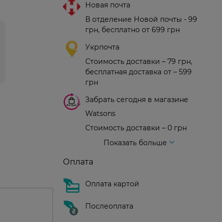
Новая почта
В отделение Новой почты - 99
грн, бесплатно от 699 грн
Укрпочта
Стоимость доставки – 79 грн,
бесплатная доставка от – 599
грн
Забрать сегодня в магазине
Watsons
Стоимость доставки – 0 грн
Стоимость доставки – 99 грн, бесплатная доставка от – 699 грн
Доставка курьером новой почты
Стоимость доставки - 150 грн (до подъезда)
Показать больше
Оплата
Оплата картой
Послеоплата