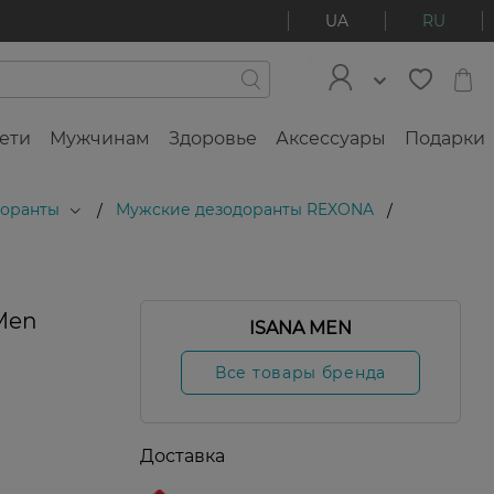
UA
RU
ети
Мужчинам
Здоровье
Аксессуары
Подарки
доранты
Мужские дезодоранты REXONA
/
/
Men
ISANA MEN
скидки
Все товары бренда
Доставка