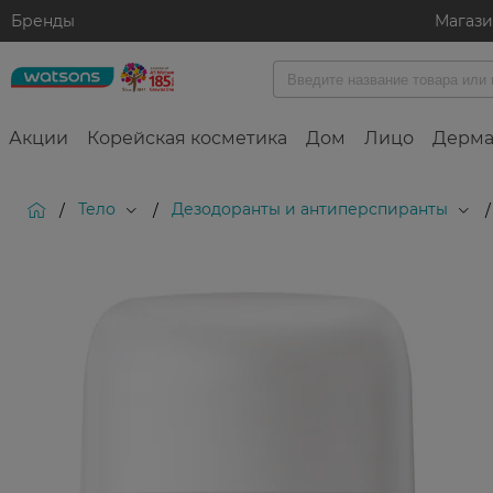
Бренды
Магаз
Акции
Корейская косметика
Дом
Лицо
Дерма
Тело
Дезодоранты и антиперспиранты
/
/
/