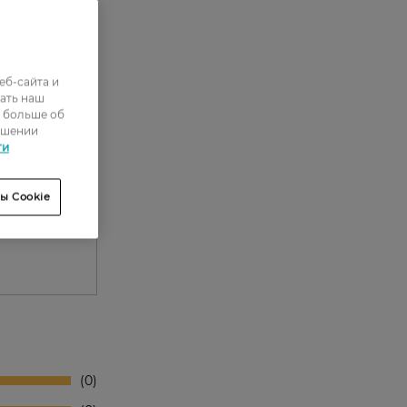
еб-сайта и
ать наш
ь больше об
ошении
ти
ы Cookie
0