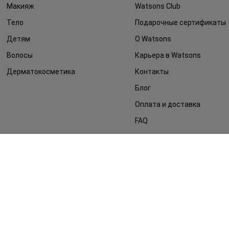
Макияж
Watsons Club
Тело
Подарочные сертификаты
Детям
О Watsons
Волосы
Карьера в Watsons
Дерматокосметика
Контакты
Блог
Оплата и доставка
FAQ
Политика
конфиденциальности
Публичная оферта
СМИ о нас
Возврат заказа