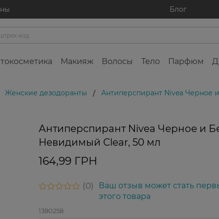
ины
Блог
токосметика
Макияж
Волосы
Тело
Парфюм
Д
Женские дезодоранты
Антиперспирант Nivea Черное и
/
Антиперспирант Nivea Черное и Б
Невидимый Clear, 50 мл
164,99 ГРН
0
Ваш отзыв может стать перв
этого товара
1380258