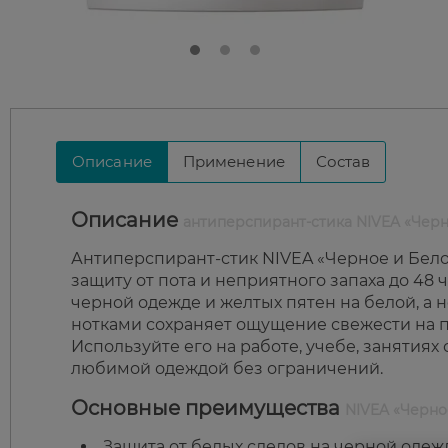
Описание
Применение
Состав
Описание
антиперспирант-стика NIVEA «Черн
Антиперспирант-стик NIVEA «Черное и Бело
защиту от пота и неприятного запаха до 48
черной одежде и желтых пятен на белой, а
нотками сохраняет ощущение свежести на п
Используйте его на работе, учебе, занятиях
любимой одеждой без ограничений.
Основные преимущества
NIVEA «Черно
Защита от белых следов на черной одеж