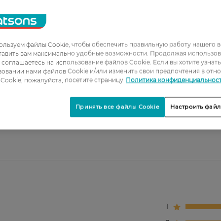
н на белой одежде.
о запаха.
анесения.
льзуем файлы Cookie, чтобы обеспечить правильную работу нашего в
ие дня.
тавить вам максимально удобные возможности. Продолжая использов
мом*.
ы соглашаетесь на использование файлов Cookie. Если вы хотите узнат
овании нами файлов Cookie и/или изменить свои предпочтения в отн
Cookie, пожалуйста, посетите страницу
Политика конфиденциальнос
кожи. Нежный к коже, не раздражает, обеспечивает
Принять все файлы Cookie
Настроить файл
типерспиранта-стика NIVEA.
1