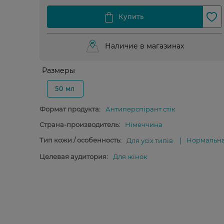
Наличие в магазинах
Размеры
50 мл
Формат продукта:
Антиперспірант стік
Страна-производитель:
Німеччина
Тип кожи / особенность:
Нормальн
Для усіх типів
Целевая аудитория:
Для жінок