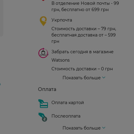
В отделение Новой почты - 99
грн, бесплатно от 699 грн
Укрпочта
Стоимость доставки – 79 грн,
бесплатная доставка от – 599
грн
Забрать сегодня в магазине
Watsons
Стоимость доставки – 0 грн
Стоимость доставки – 99 грн, бесплатная доставка от – 699 грн
Доставка курьером новой почты
Стоимость доставки - 150 грн (до подъезда)
Показать больше
а
Оплата
Оплата картой
Послеоплата
Показать больше