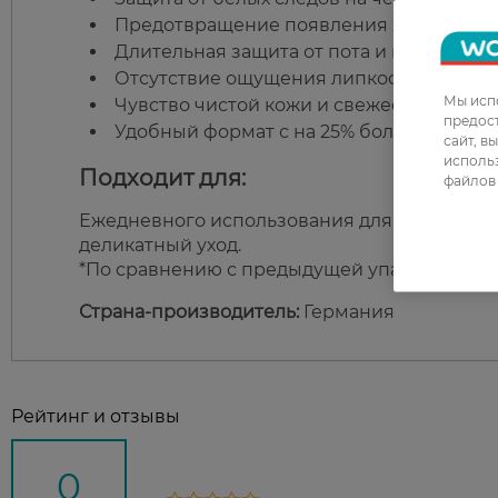
Предотвращение появления желтых пяте
Длительная защита от пота и неприятног
Отсутствие ощущения липкости после н
Мы испо
Чувство чистой кожи и свежести в течен
предос
Удобный формат с на 25% большим объе
сайт, в
использ
Подходит для:
файлов 
Ежедневного использования для всех типов 
деликатный уход.
*По сравнению с предыдущей упаковкой ан
Страна-производитель:
Германия
Рейтинг и отзывы
0