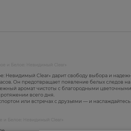
ое и Белое: Невидимый Clear»
е: Невидимый Clear» дарит свободу выбора и надеж
 часов. Он предотвращает появление белых следов на
 нежный аромат чистоты с благородными цветочным
ротяжении всего дня.
 спортом или встречах с друзьями — и наслаждайтесь
е и Белое: Невидимый Clear»
де.