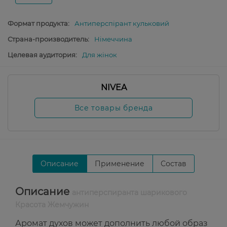
Формат продукта:
Антиперспірант кульковий
Страна-производитель:
Німеччина
Целевая аудитория:
Для жінок
NIVEA
Все товары бренда
Описание
Применение
Состав
Описание
антиперспиранта шарикового
Красота Жемчужин
Аромат духов может дополнить любой образ