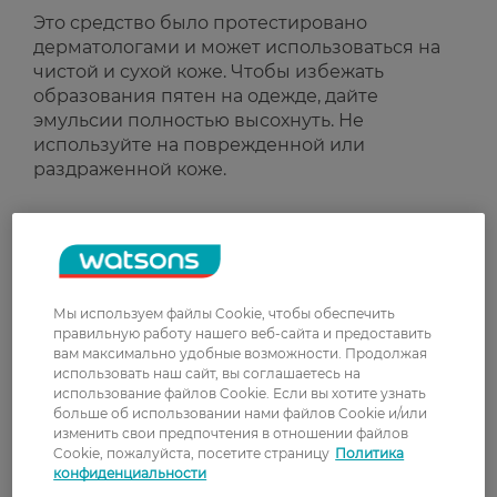
Это средство было протестировано
дерматологами и может использоваться на
чистой и сухой коже. Чтобы избежать
образования пятен на одежде, дайте
эмульсии полностью высохнуть. Не
используйте на поврежденной или
раздраженной коже.
Рейтинг и отзывы
0
0 відгуків
Мы используем файлы Cookie, чтобы обеспечить
правильную работу нашего веб-сайта и предоставить
вам максимально удобные возможности. Продолжая
З 0 відгуків
использовать наш сайт, вы соглашаетесь на
использование файлов Cookie. Если вы хотите узнать
больше об использовании нами файлов Cookie и/или
Доставка
изменить свои предпочтения в отношении файлов
Cookie, пожалуйста, посетите страницу
Политика
конфиденциальности
Новая почта