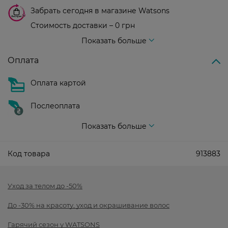
Забрать сегодня в магазине Watsons
Стоимость доставки – 0 грн
Стоимость доставки – 99 грн, бесплатная доставка от – 699 грн
Показать больше
Оплата
Оплата картой
Послеоплата
Показать больше
Код товара
913883
Уход за телом до -50%
До -30% на красоту, уход и окрашивание волос
Гарячий сезон у WATSONS