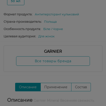
50 мл
Формат продукта:
Антиперспірант кульковий
Страна-производитель:
Польща
Особенность продукта:
Біле і Чорне
Целевая аудитория:
Для жінок
GARNIER
Все товары бренда
Описание
Применение
Состав
Описание
Garnier Mineral Весенняя свежесть