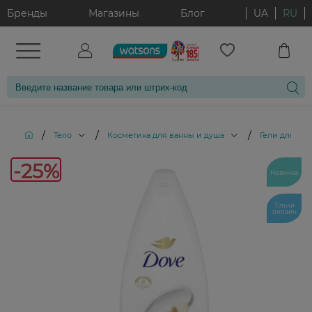
Бренды
Магазины
Блог
UA
RU
/
/
/
Тело
Косметика для ванны и душа
Гели для ду
-25%
Новинка
Тільки
онлайн