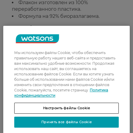
Флакон изготовлен из 100%
переработанного пластика.
Формула на 92% биоразлагаема.
Способ применения:
Нанесите небольшое количество геля на
влажную кожу или губку, вспеньте
массажными движениями и тщательно
Мы используем файлы Cookie, чтобы обеспечить
правильную работу нашего веб-сайта и предоставить
смойте водой.
вам максимально удобные возможности. Продолжая
использовать наш сайт, вы соглашаетесь на
Страна-производитель:
Германия
использование файлов Cookie. Если вы хотите узнать
больше об использовании нами файлов Cookie и/или
изменить свои предпочтения в отношении файлов
Рейтинг и отзывы
Cookie, пожалуйста, посетите страницу
Политика
конфиденциальности
0
Настроить файлы Cookie
0 відгуків
Принять все файлы Cookie
З 0 відгуків