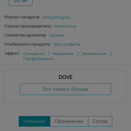
250 мл
Формат продукта:
Гель для душу
Страна-производитель:
Німеччина
Семейство ароматов:
Свіжий
Особенность продукта:
Без сульфатів
Эффект:
Очищення
Живлення
Зволоження
Парфумування
DOVE
Все товары бренда
Описание
Применение
Состав