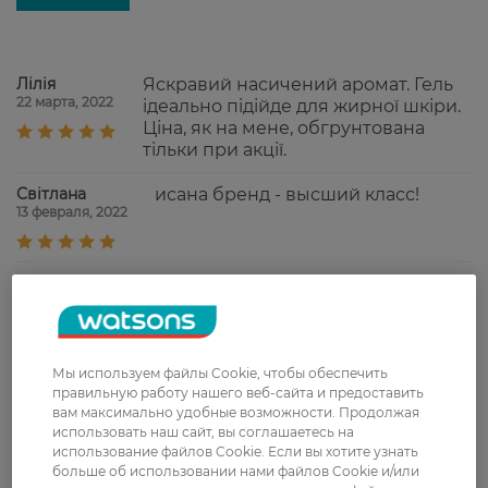
Лілія
Яскравий насичений аромат. Гель
22 марта, 2022
ідеально підійде для жирної шкіри.
Ціна, як на мене, обгрунтована
тільки при акції.
Світлана
исана бренд - высший класс!
13 февраля, 2022
Юлія
рекомендую, Isana суперова
2 февраля, 2022
Валерія
Очень ароматный гель, отлично
Мы используем файлы Cookie, чтобы обеспечить
13 января, 2022
правильную работу нашего веб-сайта и предоставить
пенится. Мне понравился)
вам максимально удобные возможности. Продолжая
использовать наш сайт, вы соглашаетесь на
использование файлов Cookie. Если вы хотите узнать
Людмила
Отлично очищает и увлажняет,
больше об использовании нами файлов Cookie и/или
9 января, 2022
приятный аромат