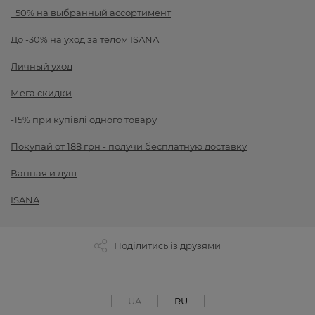
−50% на выбранный ассортимент
До -30% на уход за телом ISANA
Личный уход
Мега скидки
-15% при купівлі одного товару
Покупай от 188 грн - получи бесплатную доставку
Ванная и душ
ISANA
Поділитись із друзями
UA
RU