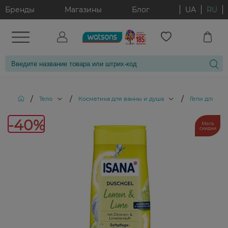
Бренды
Магазины
Блог
UA
RU
/
/
/
Тело
Косметика для ванны и душа
Гели для ду
-40%
Мега
скидки