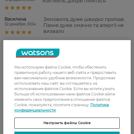
коктейль, добре піниться
Василина
Зямовила, дуже швидко приїхав.
22 декабря, 2024
Пахне дуже смачно та алергії не
визвало
Доставка
Новая почта
Мы используем файлы Cookie, чтобы обеспечить
правильную работу нашего веб-сайта и предоставить
В отделение Новой почты - 99 грн, бесплатно
вам максимально удобные возможности. Продолжая
от 699 грн
использовать наш сайт, вы соглашаетесь на
использование файлов Cookie. Если вы хотите узнать
Укрпочта
больше об использовании нами файлов Cookie и/или
изменить свои предпочтения в отношении файлов
Стоимость доставки – 79 грн, бесплатная
Cookie, пожалуйста, посетите страницу
Политика
доставка от – 599 грн
конфиденциальности
Забрать сегодня в магазине Watsons
Настроить файлы Cookie
Стоимость доставки – 0 грн
Стоимость доставки – 99 грн, бесплатная доставка от – 699 грн