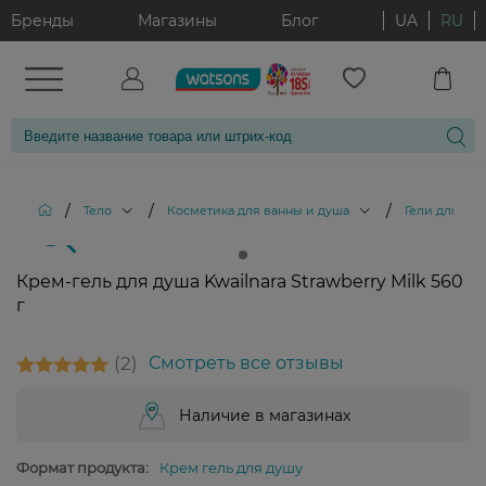
Бренды
Магазины
Блог
UA
RU
/
/
/
Тело
Косметика для ванны и душа
Гели для ду
Крем-гель для душа Kwailnara Strawberry Milk 560
г
2
Смотреть все отзывы
Наличие в магазинах
Формат продукта:
Крем гель для душу