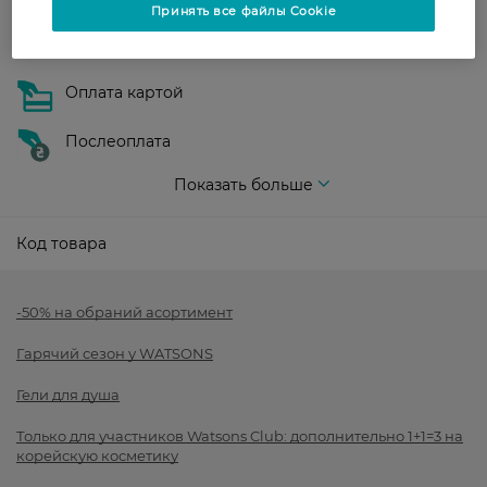
Показать больше
Принять все файлы Cookie
Оплата
Оплата картой
Послеоплата
Показать больше
Код товара
-50% на обраний асортимент
Гарячий сезон у WATSONS
Гели для душа
Только для участников Watsons Club: дополнительно 1+1=3 на
корейскую косметику