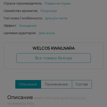
Страна-производитель:
Південна Корея
Семейство ароматов:
Полуниця
Тип кожи / особенность:
Для усіх типів
Эффект:
Очищення
Целевая аудитория:
Для жінок
WELCOS KWAILNARA
Все товары бренда
Описание
Применение
Состав
Описание
крем-геля для душа
Kwailnara
Strawberry Milk