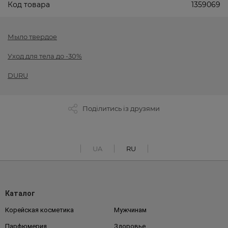
Код товара
1359069
Мыло твердое
Уход для тела до -30%
DURU
Поділитись із друзями
UA
RU
Каталог
Корейская косметика
Мужчинам
Парфюмерия
Здоровье