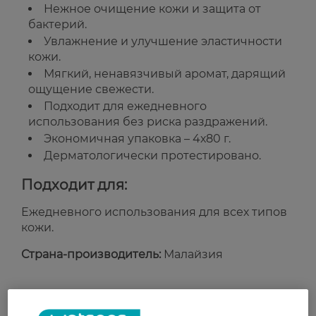
Нежное очищение кожи и защита от
бактерий.
Увлажнение и улучшение эластичности
кожи.
Мягкий, ненавязчивый аромат, дарящий
ощущение свежести.
Подходит для ежедневного
использования без риска раздражений.
Экономичная упаковка – 4х80 г.
Дерматологически протестировано.
Подходит для:
Ежедневного использования для всех типов
кожи.
Страна-производитель:
Малайзия
Рейтинг и отзывы