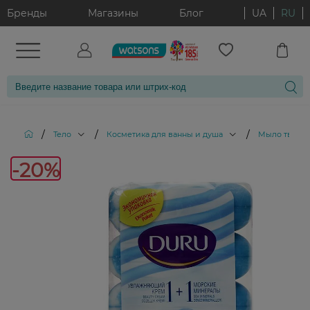
Бренды
Магазины
Блог
UA
RU
/
/
/
Тело
Косметика для ванны и душа
Мыло тверд
-20%
-20%