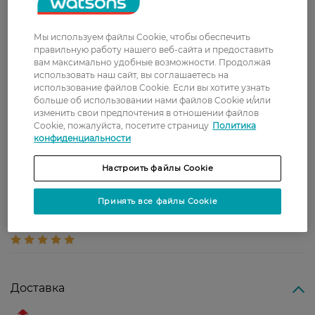
5
2 відгуків
Мы используем файлы Cookie, чтобы обеспечить
правильную работу нашего веб-сайта и предоставить
З 2 відгуків
вам максимально удобные возможности. Продолжая
использовать наш сайт, вы соглашаетесь на
использование файлов Cookie. Если вы хотите узнать
больше об использовании нами файлов Cookie и/или
изменить свои предпочтения в отношении файлов
Ольга
Найкраще, як на мене: не
Cookie, пожалуйста, посетите страницу
Политика
20 февраля, 2024
розкисає, тримає форму до
конфиденциальности
останнього. Ця лінійка має
приємні аромати.
Настроить файлы Cookie
Найулюбленіший - календула.
Принять все файлы Cookie
polina
какое же это класное мыло
11 февраля, 2022
Доставка