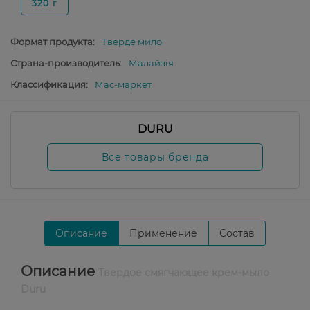
320 г
Формат продукта:
Тверде мило
Страна-производитель:
Малайзія
Классификация:
Мас-маркет
DURU
Все товары бренда
Описание
Применение
Состав
Описание
Твердое смягчающее крем-мыло
Duru