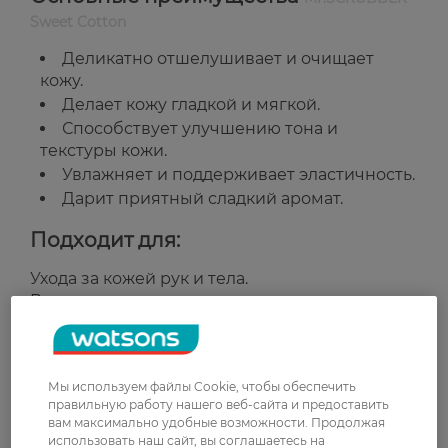
Sweet Cotton
Деликатно отшелушивает и очищает
кожу.
Делает кожу гладкой и мягкой.
Способствует улучшению тона и
текстуры кожи.
Увлажняет и поддерживает эластичность.
Дарит приятный сладкий аромат.
Подходит для:
Ухода за кожей рук и тела.
Всех типов кожи.
Примечание:
цвет средства может немного
отличаться от изображения на фото.
Мы используем файлы Cookie, чтобы обеспечить
Страна-производитель:
Украина
правильную работу нашего веб-сайта и предоставить
вам максимально удобные возможности. Продолжая
использовать наш сайт, вы соглашаетесь на