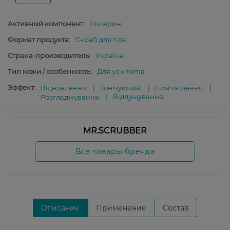
Активный компонент:
Гліцерин
Формат продукта:
Скраб для тіла
Страна-производитель:
Україна
Тип кожи / особенность:
Для усіх типів
Эффект:
Відновлення
Тонізуючий
Пом'якшення
Відлущування
Розгладжування
MR.SCRUBBER
Все товары бренда
Описание
Применение
Состав