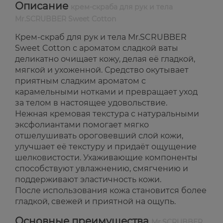
Описание
крем-скраба для рук и тела
Mr.SCRUBBER Sweet Cotton
Крем-скраб для рук и тела Mr.SCRUBBER
Sweet Cotton с ароматом сладкой ваты
деликатно очищает кожу, делая её гладкой,
мягкой и ухоженной. Средство окутывает
приятным сладким ароматом с
карамельными нотками и превращает уход
за телом в настоящее удовольствие.
Нежная кремовая текстура с натуральными
эксфолиантами помогает мягко
отшелушивать ороговевший слой кожи,
улучшает её текстуру и придаёт ощущение
шелковистости. Ухаживающие компоненты
способствуют увлажнению, смягчению и
поддерживают эластичность кожи.
После использования кожа становится более
гладкой, свежей и приятной на ощупь.
Основные преимущества
Mr.SCRUBBER