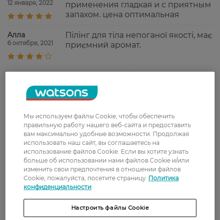
12 января, 2022
применения гладкая и с приятным
запахом. цена оптимальная
Алла
Пілінг для тіла непоганої якості, має
6 октября, 2021
приємний аромат.
Виктория
Скрабирует слабо, но запах
9 июня, 2021
шикарный.
Ірина
согласна, это просто приятный гель
Мы используем файлы Cookie, чтобы обеспечить
2 мая, 2021
для тела. скрабирующие частички
правильную работу нашего веб-сайта и предоставить
вам максимально удобные возможности. Продолжая
мелкие и их мало. Сухую кожу не
использовать наш сайт, вы соглашаетесь на
отшелушивает, вросшие волоски
использование файлов Cookie. Если вы хотите узнать
не освобождает, вообще ничего не
больше об использовании нами файлов Cookie и/или
делает, кроме небольшого
изменить свои предпочтения в отношении файлов
смягчения кожи как после геля.
Cookie, пожалуйста, посетите страницу
Политика
Зато запах действительно очень
конфиденциальности
приятный фруктовый.
Настроить файлы Cookie
Оксана
Это скорее гель, чем пилинг.