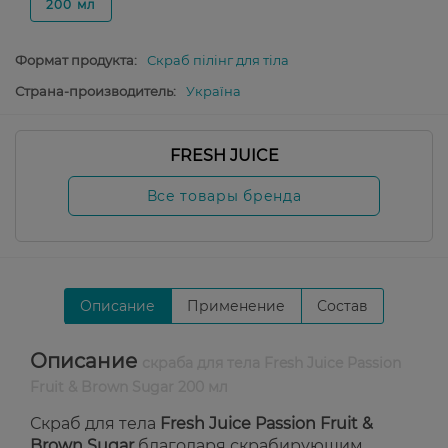
200 мл
Формат продукта:
Скраб пілінг для тіла
Страна-производитель:
Україна
FRESH JUICE
Все товары бренда
Описание
Применение
Состав
Описание
скраба для тела Fresh Juice Passion
Fruit & Brown Sugar 200 мл
Скраб для тела
Fresh Juice Passion Fruit &
Brown Sugar
благодаря скрабирующим