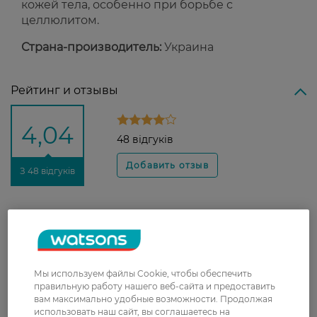
кожей тела, особенно при борьбе с
целлюлитом.
Страна-производитель:
Украина
Рейтинг и отзывы
4,04
48 відгуків
З 48 відгуків
Валентина
Приятный натуральный состав,
23 декабря, 2021
расход не большой, такого объема
хватит надолго. Кожа после скраба
Мы используем файлы Cookie, чтобы обеспечить
очень мягкая и нежная.
правильную работу нашего веб-сайта и предоставить
вам максимально удобные возможности. Продолжая
Ольга
Шкіра після використання
использовать наш сайт, вы соглашаетесь на
24 ноября, 2021