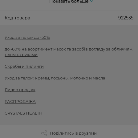
Показать больше
Код товара
922535
Уход за телом до -50%
до -60% на асортимент масок та засобів догляду за обличчям,
тілом та руками
Скрабы и пилинги
Уход за телом: кремы, лосьоны, молочко и масла
Лидер продаж
РАСПРОДАЖА
CRYSTALS HEALTH
Поділитись із друзями