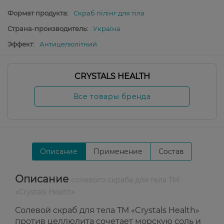
Формат продукта:
Скраб пілінг для тіла
Страна-производитель:
Україна
Эффект:
Антицелюлітний
CRYSTALS HEALTH
Все товары бренда
Описание
Применение
Состав
Описание
солевого скраба для тела ТМ
«Crystals Health»
Солевой скраб для тела ТМ «Crystals Health»
против целлюлита сочетает морскую соль и