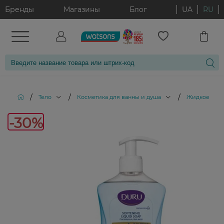
Бренды
Магазины
Блог
UA
RU
/
/
/
Тело
Косметика для ванны и душа
Жидкое мыл
-30
-30%