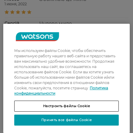
1 июня, 2022
Сергій
Чудове мило.
17 января, 2022
Андріана
Якісне мило, добре очищає шкіру
Мы используем файлы Cookie, чтобы обеспечить
13 января, 2022
правильную работу нашего веб-сайта и предоставить
вам максимально удобные возможности. Продолжая
использовать наш сайт, вы соглашаетесь на
Оксана
Хорошо очищает кожу рук и
использование файлов Cookie. Если вы хотите узнать
1 января, 2022
больше об использовании нами файлов Cookie и/или
приятно пахнет.
изменить свои предпочтения в отношении файлов
Cookie, пожалуйста, посетите страницу
Политика
конфиденциальности
Елена
Дуже подобається, свіжий аромат,
27 ноября, 2021
гарнна якість за таку ціну.
Настроить файлы Cookie
Принять все файлы Cookie
Показати ще