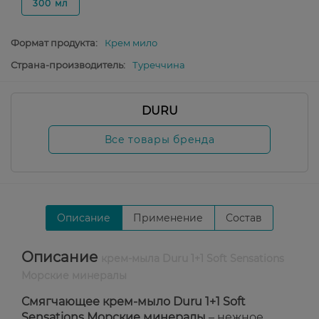
300 мл
Формат продукта:
Крем мило
Страна-производитель:
Туреччина
DURU
Все товары бренда
Описание
Применение
Состав
Описание
крем-мыла Duru 1+1 Soft Sensations
Морские минералы
Смягчающее крем-мыло Duru 1+1 Soft
Sensations Морские минералы
– нежное