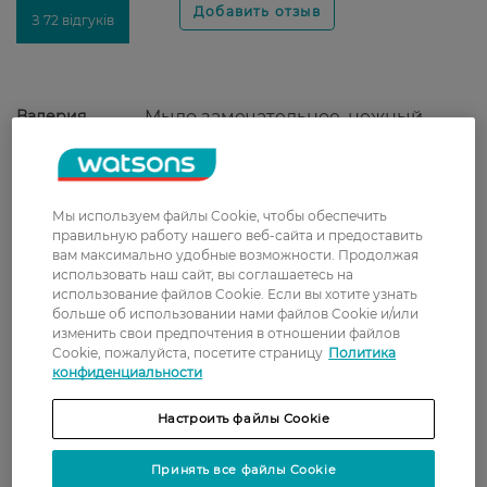
З 72 відгуків
Валерия
Мыло замечательное, нежный
21 января, 2022
аромат. Рекомендую.
Тетяна
Мило сподобалось. Добре очищує
Мы используем файлы Cookie, чтобы обеспечить
7 января, 2022
та не сушить шкіру рук, легко
правильную работу нашего веб-сайта и предоставить
змивається, має приємний
вам максимально удобные возможности. Продолжая
ненав'язливий запах.
использовать наш сайт, вы соглашаетесь на
использование файлов Cookie. Если вы хотите узнать
больше об использовании нами файлов Cookie и/или
Алла
Хорошее мыло, нежный аромат,
изменить свои предпочтения в отношении файлов
1 января, 2022
хватает надолго.
Cookie, пожалуйста, посетите страницу
Политика
конфиденциальности
Наталія
Очень довольна качеством Activex.
Настроить файлы Cookie
26 ноября, 2021
Мыло не сушит кожу, отлично
очищает.
Принять все файлы Cookie