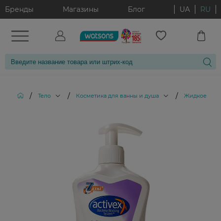
Бренды
Магазины
Блог
UA
RU
/
/
/
Тело
Косметика для ванны и душа
Жидкое мыл