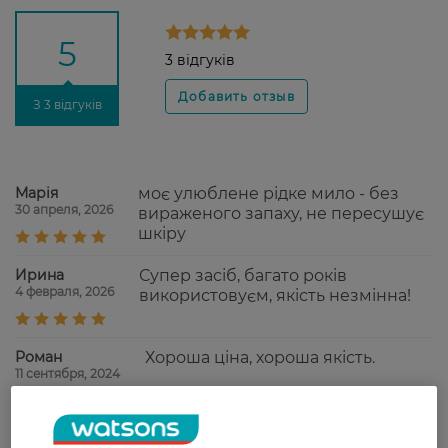
5
3 відгуків
З 3 відгуків
Марія
моє улюблене рідке мило - без
30 апреля, 2026
вираженого запаху, не пересушує
шкіру
Ирина
Супер засіб, багато років
4 февраля, 2026
використовуєм, якість незмінна!
Роман
Хороша ціна, хороша якість.
11 сентября, 2024