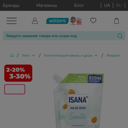
Бренды
Магазины
Блог
UA
RU
/
/
/
Тело
Косметика для ванны и душа
Жидкое мыл