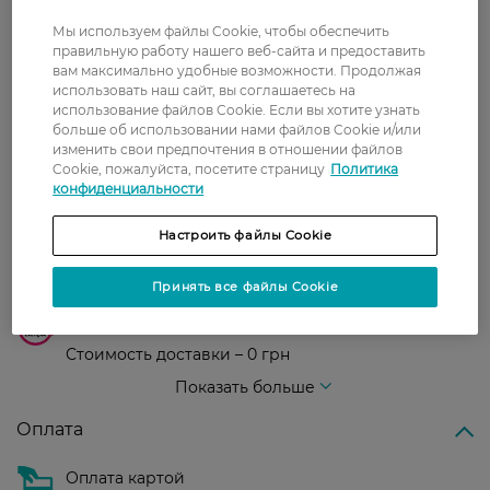
Показати ще
Мы используем файлы Cookie, чтобы обеспечить
правильную работу нашего веб-сайта и предоставить
вам максимально удобные возможности. Продолжая
Доставка
использовать наш сайт, вы соглашаетесь на
использование файлов Cookie. Если вы хотите узнать
больше об использовании нами файлов Cookie и/или
Новая почта
изменить свои предпочтения в отношении файлов
В отделение Новой почты - 99 грн, бесплатно
Cookie, пожалуйста, посетите страницу
Политика
конфиденциальности
от 699 грн
Укрпочта
Настроить файлы Cookie
Стоимость доставки – 79 грн, бесплатная
доставка от – 599 грн
Принять все файлы Cookie
Забрать сегодня в магазине Watsons
Стоимость доставки – 0 грн
Стоимость доставки – 99 грн, бесплатная доставка от – 699 грн
Показать больше
Оплата
Оплата картой