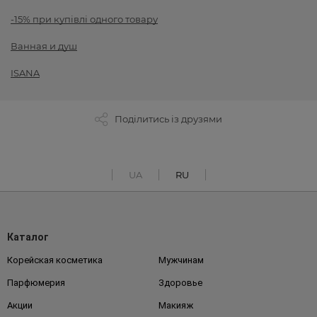
-15% при купівлі одного товару
Ванная и душ
ISANA
Поділитись із друзями
UA
RU
Каталог
Корейская косметика
Мужчинам
Парфюмерия
Здоровье
Акции
Макияж