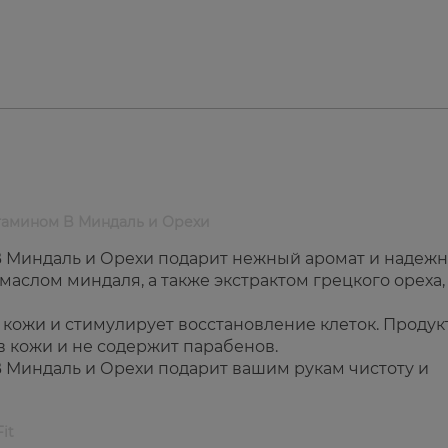
итамином B Миндаль и Орехи
 B Миндаль и Орехи подарит нежный аромат и надеж
 маслом миндаля, а также экстрактом грецкого ореха,
 кожи и стимулирует восстановление клеток. Продук
в кожи и не содержит парабенов.
B Миндаль и Орехи подарит вашим рукам чистоту и
it