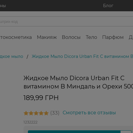
ины
Блог
токосметика
Макияж
Волосы
Тело
Парфюм
Д
дкое мыло
Жидкое Мыло Dicora Urban Fit С витамином 
/
Жидкое Мыло Dicora Urban Fit С
витамином B Миндаль и Орехи 50
189,99 ГРН
33
Смотреть все отзывы
1232222