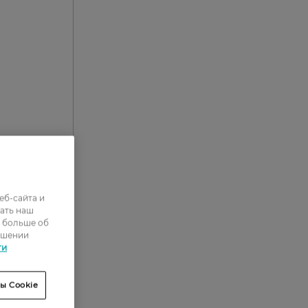
еб-сайта и
ать наш
0
ь больше об
0
ошении
ти
3
4
ы Cookie
26