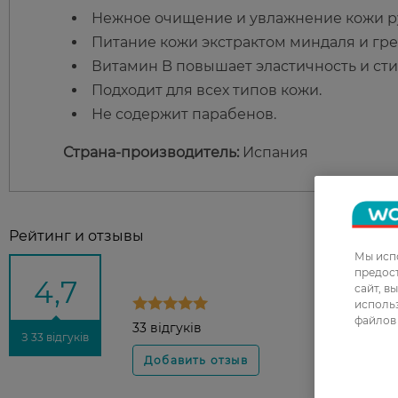
Нежное очищение и увлажнение кожи р
Питание кожи экстрактом миндаля и гре
Витамин B повышает эластичность и сти
Подходит для всех типов кожи.
Не содержит парабенов.
Страна-производитель:
Испания
Рейтинг и отзывы
Мы испо
предос
4,7
сайт, в
использ
файлов 
33 відгуків
З 33 відгуків