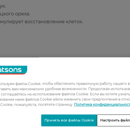
ук.
цкого ореха.
мулирует восстановление клеток.
льзуем файлы Cookie, чтобы обеспечить правильную работу нашего в
тавить вам максимально удобные возможности. Продолжая использов
1
ы соглашаетесь на использование файлов Cookie. Если вы хотите узнат
2
овании нами файлов Cookie и/или изменить свои предпочтения в отн
Cookie, пожалуйста, посетите страницу
Политика конфиденциальнос
3
4
Принять все файлы Cookie
Настроить файл
5