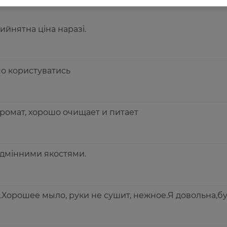
ийнятна ціна наразі.
но користуватись
ромат, хорошо очищает и питает
ідмінними якостями.
.Хорошее мыло, руки не сушит, нежное.Я довольна,бу