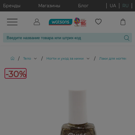
Бренды
Магазины
Блог
UA
RU
/
/
/
/
Тело
Ногти и уход за ними
Лаки для ногтей
-30%