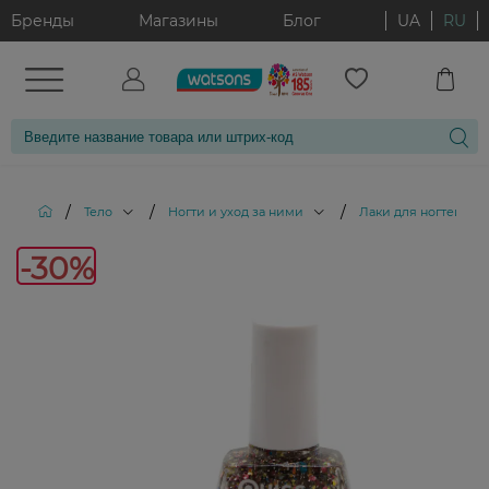
Бренды
Магазины
Блог
UA
RU
/
/
/
/
Тело
Ногти и уход за ними
Лаки для ногтей
-30%