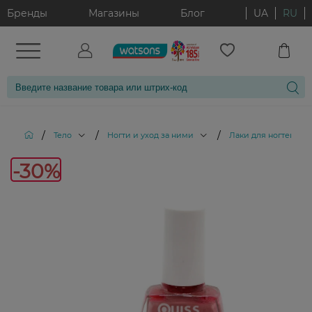
Бренды
Магазины
Блог
UA
RU
/
/
/
/
Тело
Ногти и уход за ними
Лаки для ногтей
-30%