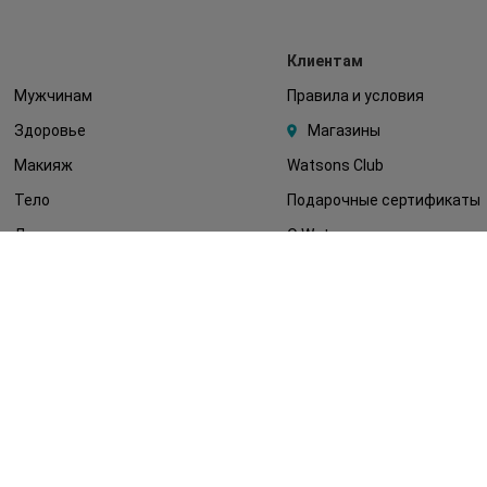
Клиентам
Мужчинам
Правила и условия
Здоровье
Магазины
Макияж
Watsons Club
Тело
Подарочные сертификаты
Детям
О Watsons
Волосы
Карьера в Watsons
Дерматокосметика
Контакты
Блог
Оплата и доставка
FAQ
Политика
конфиденциальности