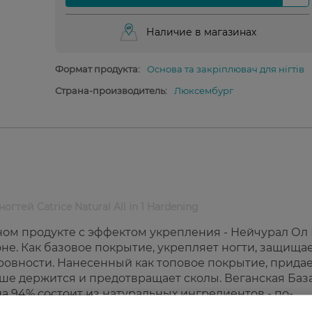
Наличие в магазинах
Формат продукта:
Основа та закріплювач для нігтів
Страна-производитель:
Люксембург
гтей Catrice Natural All in 1 Hardening
ном продукте с эффектом укрепления - Нейчурал Ол 
не. Как базовое покрытие, укрепляет ногти, защищае
ровности. Нанесенный как топовое покрытие, прида
ше держится и предотвращает сколы. Веганская Баз
а 94% состоит из натуральных ингредиентов - по-