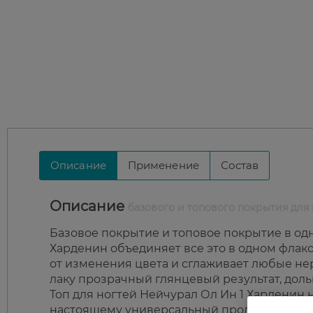
Описание
Применение
Состав
Описание
базового и топового покрытия для но
Базовое покрытие и топовое покрытие в од
Харденин объединяет все это в одном флако
от изменения цвета и сглаживает любые не
лаку прозрачный глянцевый результат, доль
Топ для ногтей Нейчурал Ол Ин 1 Харденин н
настоящему универсальный продукт.