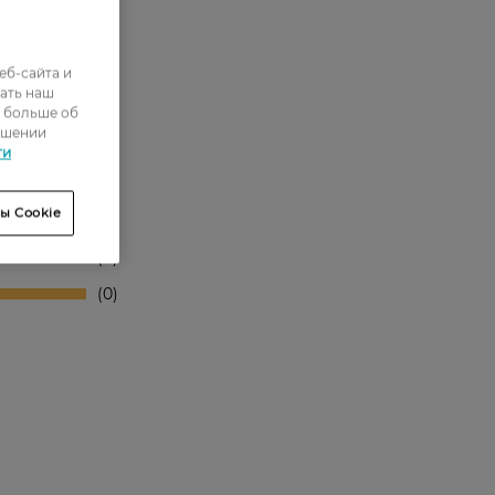
еб-сайта и
ать наш
ь больше об
ошении
0
ти
0
ы Cookie
0
0
0