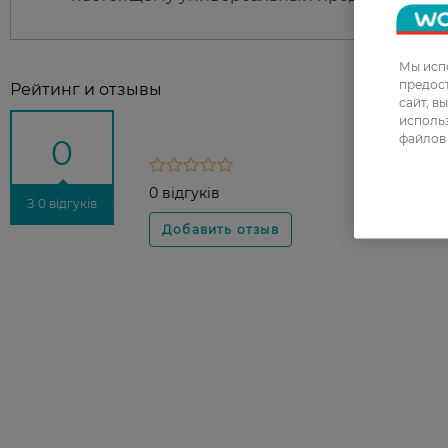
Мы испо
предос
Рейтинг и отзывы
сайт, в
использ
файлов 
0
0 відгуків
З 0 відгуків