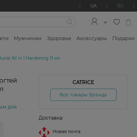
UA
RU
ети
Мужчинам
Здоровье
Аксессуары
Подарки
al All in 1 Hardening 11 мл
огтей
CATRICE
мл
Все товары бренда
ым для
Доставка
Новая почта