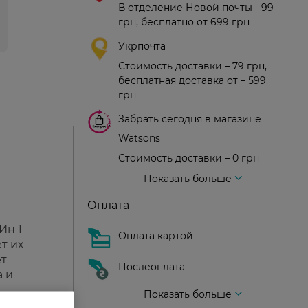
В отделение Новой почты - 99
грн, бесплатно от 699 грн
Укрпочта
Стоимость доставки – 79 грн,
бесплатная доставка от – 599
грн
Забрать сегодня в магазине
Watsons
Стоимость доставки – 0 грн
Стоимость доставки – 99 грн, бесплатная доставка от – 699 грн
Доставка курьером новой почты
Стоимость доставки - 150 грн (до подъезда)
Показать больше
Оплата
Ин 1
Оплата картой
т их
ет
Послеоплата
а и
Показать больше