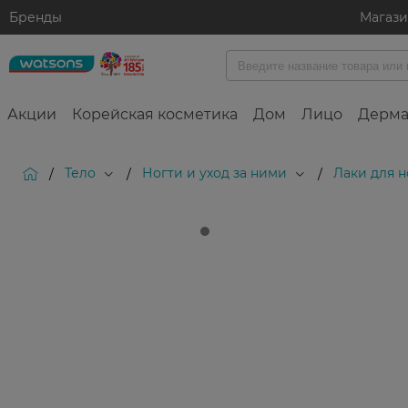
Бренды
Магаз
Акции
Корейская косметика
Дом
Лицо
Дерма
Тело
Ногти и уход за ними
Лаки для н
/
/
/