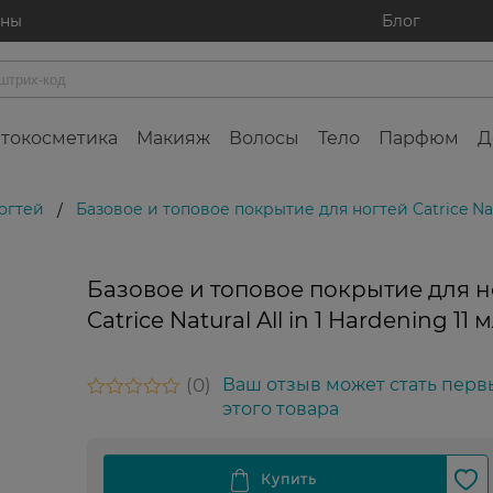
ины
Блог
токосметика
Макияж
Волосы
Тело
Парфюм
Д
огтей
Базовое и топовое покрытие для ногтей Catrice Natur
/
Базовое и топовое покрытие для н
Catrice Natural All in 1 Hardening 11 
0
Ваш отзыв может стать перв
этого товара