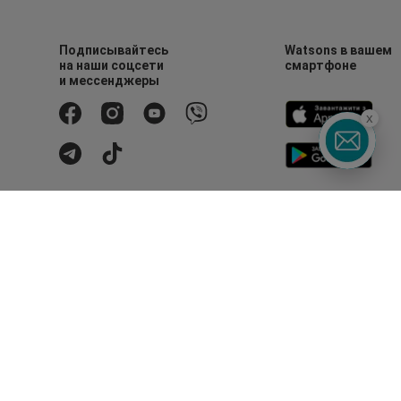
Подписывайтесь
Watsons в вашем
на наши соцсети
смартфоне
и мессенджеры
x