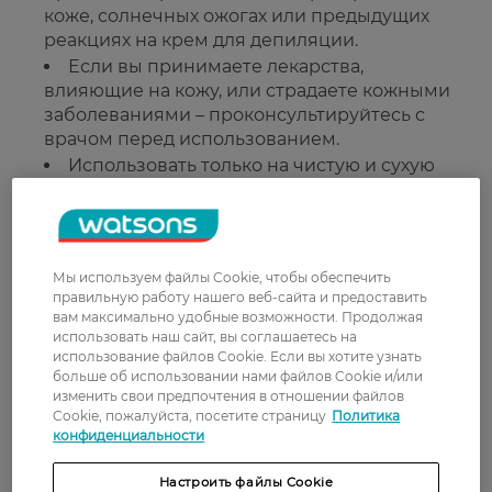
коже, солнечных ожогах или предыдущих
реакциях на крем для депиляции.
Если вы принимаете лекарства,
влияющие на кожу, или страдаете кожными
заболеваниями – проконсультируйтесь с
врачом перед использованием.
Использовать только на чистую и сухую
кожу. Рекомендуется провести тест на
небольшом участке кожи перед первым
применением.
Мы используем файлы Cookie, чтобы обеспечить
Страна-производитель:
Германия
правильную работу нашего веб-сайта и предоставить
вам максимально удобные возможности. Продолжая
использовать наш сайт, вы соглашаетесь на
Рейтинг и отзывы
использование файлов Cookie. Если вы хотите узнать
больше об использовании нами файлов Cookie и/или
изменить свои предпочтения в отношении файлов
0
Cookie, пожалуйста, посетите страницу
Политика
0 відгуків
конфиденциальности
З 0 відгуків
Настроить файлы Cookie