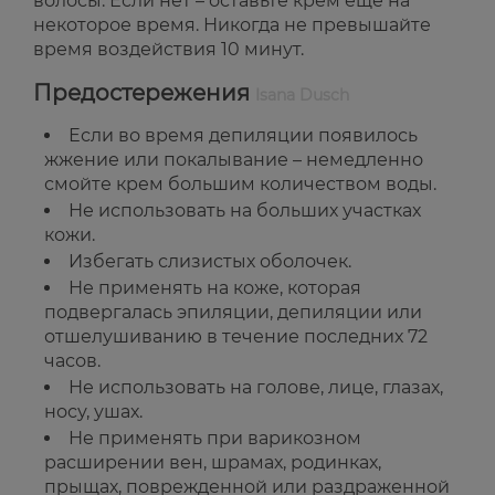
волосы. Если нет – оставьте крем еще на
некоторое время. Никогда не превышайте
время воздействия 10 минут.
Предостережения
Isana Dusch
Если во время депиляции появилось
жжение или покалывание – немедленно
смойте крем большим количеством воды.
Не использовать на больших участках
кожи.
Избегать слизистых оболочек.
Не применять на коже, которая
подвергалась эпиляции, депиляции или
отшелушиванию в течение последних 72
часов.
Не использовать на голове, лице, глазах,
носу, ушах.
Не применять при варикозном
расширении вен, шрамах, родинках,
прыщах, поврежденной или раздраженной