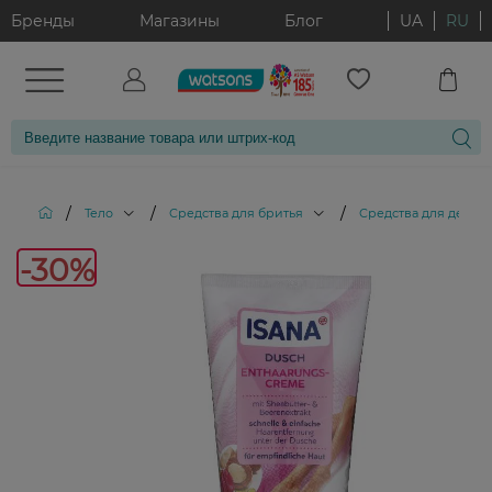
Бренды
Магазины
Блог
UA
RU
/
/
/
Тело
Средства для бритья
Средства для депи
-30%