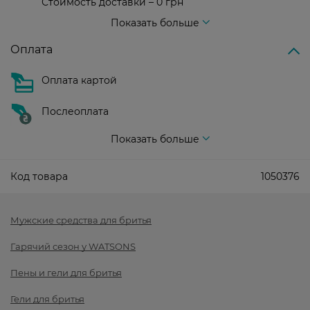
Стоимость доставки – 0 грн
Стоимость доставки – 99 грн, бесплатная доставка от – 699 грн
Показать больше
Оплата
Оплата картой
Послеоплата
Показать больше
Код товара
1050376
Мужские средства для бритья
Гарячий сезон у WATSONS
Пены и гели для бритья
Гели для бритья