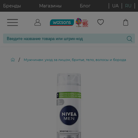
Бренды
Магазины
Блог
UA
RU
/
/
Мужчинам: уход за лицом, бритье, тело, волосы и борода