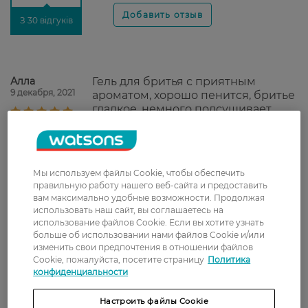
З 30 відгуків
Алла
Гель для бритья с приятным
9 декабря, 2021
ароматом, хорошо пенится, бритье
гладкое, немного подсушивает
кожу
Нина
Гарний гель, густий, витрачається
2 октября, 2021
економно. Приємно пахне. Після
Мы используем файлы Cookie, чтобы обеспечить
змивання на шкірі залишається
правильную работу нашего веб-сайта и предоставить
легкий аромат і шкіру не сушить
вам максимально удобные возможности. Продолжая
использовать наш сайт, вы соглашаетесь на
Дмитрий
Має приємний аромат. Забезпечує
использование файлов Cookie. Если вы хотите узнать
17 августа, 2021
щільне та комфортне гоління.
больше об использовании нами файлов Cookie и/или
изменить свои предпочтения в отношении файлов
Cookie, пожалуйста, посетите страницу
Политика
конфиденциальности
Дмитро
Гель супер, після гоління
24 мая, 2021
подразнень немає.
Настроить файлы Cookie