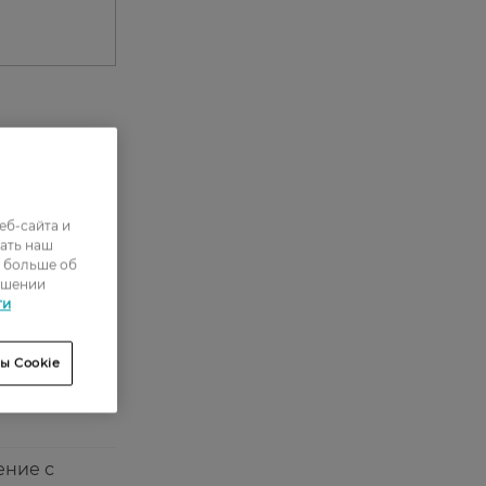
0
0
еб-сайта и
2
ать наш
ь больше об
7
ошении
ти
8
ы Cookie
ение с