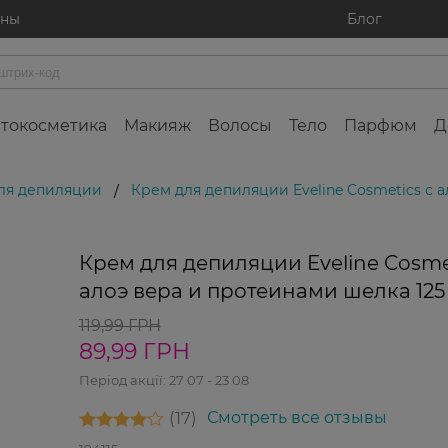
ины
Блог
токосметика
Макияж
Волосы
Тело
Парфюм
Д
ля депиляции
Крем для депиляции Eveline Cosmetics с 
/
%
-25%
Крем для депиляции Eveline Cosmet
алоэ вера и протеинами шелка 125
119,99 ГРН
89,99 ГРН
Період акції:
27 07 - 23 08
17
Смотреть все отзывы