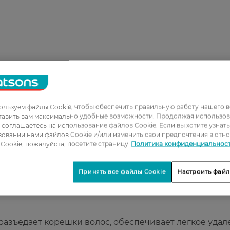
1
2
льзуем файлы Cookie, чтобы обеспечить правильную работу нашего в
3
тавить вам максимально удобные возможности. Продолжая использов
ы соглашаетесь на использование файлов Cookie. Если вы хотите узнат
4
овании нами файлов Cookie и/или изменить свои предпочтения в отн
Cookie, пожалуйста, посетите страницу
Политика конфиденциальнос
5
Принять все файлы Cookie
Настроить файл
осся, не потрібно довго чекати.
азъедает корешки волос, обеспечивает легкое удал