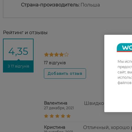
Страна-производитель:
Польша
Рейтинг и отзывы
4,35
Мы испо
17 відгуків
З 17 відгуків
предос
сайт, в
использ
файлов 
Валентина
Швидко видаляє вол
27 декабря, 2021
Кристина
Отличный, хорошо р