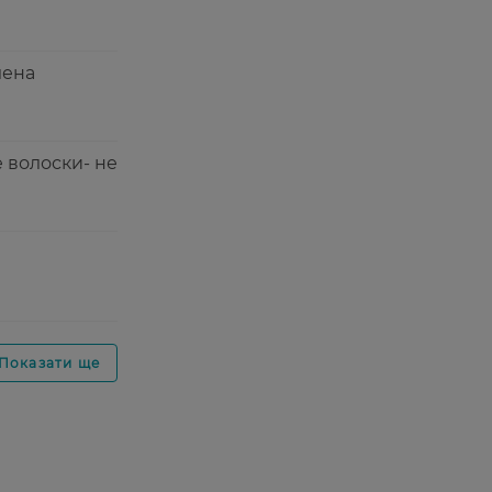
лена
е волоски- не
Показати ще