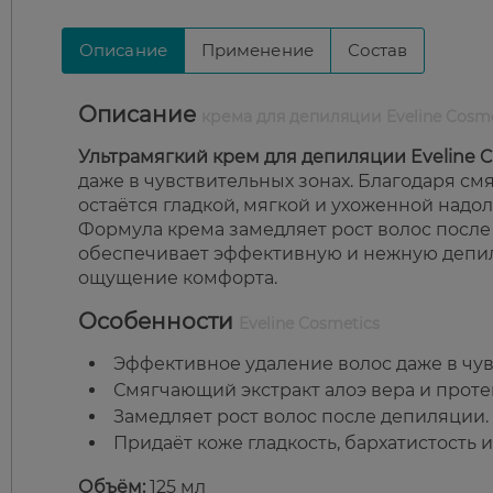
Описание
Применение
Состав
Описание
крема для депиляции Eveline Cosm
Ультрамягкий крем для депиляции Eveline C
даже в чувствительных зонах. Благодаря см
остаётся гладкой, мягкой и ухоженной надол
Формула крема замедляет рост волос после
обеспечивает эффективную и нежную депиля
ощущение комфорта.
Особенности
Eveline Cosmetics
Эффективное удаление волос даже в чув
Смягчающий экстракт алоэ вера и проте
Замедляет рост волос после депиляции.
Придаёт коже гладкость, бархатистость
Объём:
125 мл