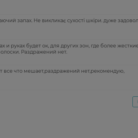
ючий запах. Не викликає сухості шкіри. дуже задово
х и руках будет ок, для других зон, где более жестки
волоски. Раздражений нет.
т все что мешает,раздражений нет,рекомендую,