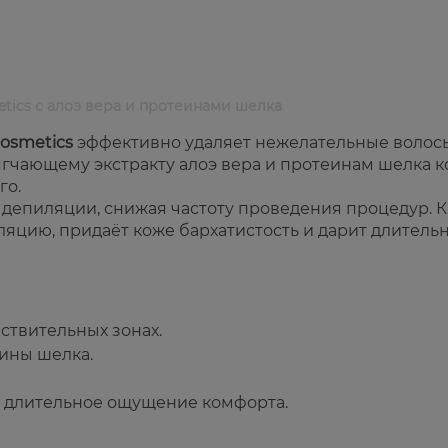
etics с алоэ вера и протеинами шелка
osmetics
эффективно удаляет нежелательные волос
ягчающему экстракту алоэ вера и протеинам шелка 
го.
 депиляции, снижая частоту проведения процедур. 
цию, придаёт коже бархатистость и дарит длитель
ствительных зонах.
ины шелка.
 и длительное ощущение комфорта.