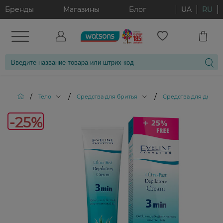
Бренды
Магазины
Блог
UA
RU
/
/
/
Тело
Средства для бритья
Средства для депи
-25%