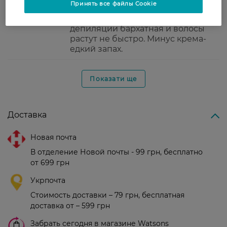
Принять все файлы Cookie
удобно, не раздражает кожу (если
нет царапин и т.д.). Кожа после
депиляции бархатная и волосы
растут не быстро. Минус крема-
едкий запах.
Показати ще
Доставка
Новая почта
В отделение Новой почты - 99 грн, бесплатно
от 699 грн
Укрпочта
Стоимость доставки – 79 грн, бесплатная
доставка от – 599 грн
Забрать сегодня в магазине Watsons