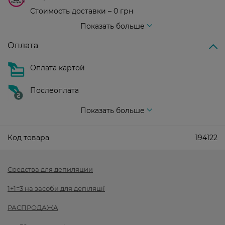
Стоимость доставки – 0 грн
Стоимость доставки – 99 грн, бесплатная доставка от – 699 грн
Показать больше
Оплата
Оплата картой
Послеоплата
Показать больше
Код товара
194122
Средства для депиляции
1+1=3 на засоби для депіляції
РАСПРОДАЖА