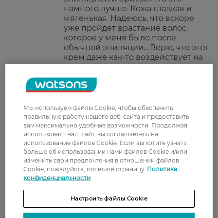
намного лучше. Кожа гладкая и
мягенькая. Надеюсь, что вскоре
уже пройдёт врастание волос,
которое у меня было после
обычной эпиляции... Верю, что этот
крем даже как-то воздействует на
вросшие волосинки
Ірина
Якісний, недорогий крем. Дуже
9 февраля, 2022
задоволена ним!
Мы используем файлы Cookie, чтобы обеспечить
правильную работу нашего веб-сайта и предоставить
вам максимально удобные возможности. Продолжая
slana
не понравился, вызвал
использовать наш сайт, вы соглашаетесь на
8 февраля, 2022
раздражение
использование файлов Cookie. Если вы хотите узнать
больше об использовании нами файлов Cookie и/или
изменить свои предпочтения в отношении файлов
Natali
Крем хороший, с задачей
Cookie, пожалуйста, посетите страницу
Политика
27 декабря, 2021
справляется хорошо, но нужно
конфиденциальности
его подержать подольше.
Настроить файлы Cookie
Oksanka
Мне крем для депиляции Эвелин
21 декабря, 2021
нравится больше других. Быстро,