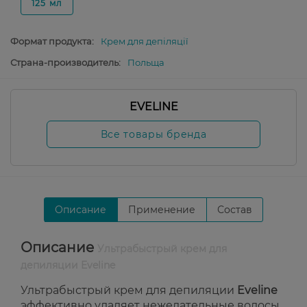
125 мл
Формат продукта:
Крем для депіляції
Страна-производитель:
Польща
EVELINE
Все товары бренда
Описание
Применение
Состав
Описание
Ультрабыстрый крем для
депиляции Eveline
Ультрабыстрый крем для депиляции
Eveline
эффективно удаляет нежелательные волосы,