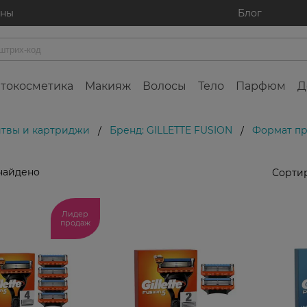
ины
Блог
токосметика
Макияж
Волосы
Тело
Парфюм
Д
итвы и картриджи
Бренд: GILLETTE FUSION
Формат про
/
/
найдено
Сортир
Лидер
продаж