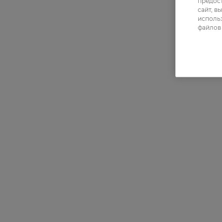
предос
сайт, в
использ
файлов 