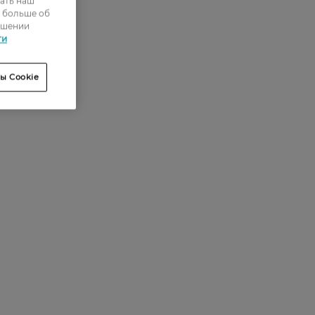
ать наш
ь больше об
ошении
ти
ы Cookie