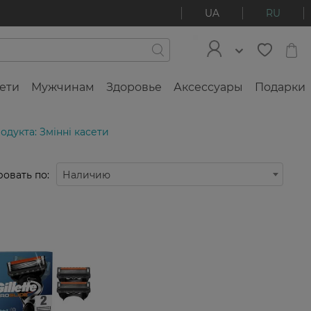
UA
RU
ети
Мужчинам
Здоровье
Аксессуары
Подарки
дукта: Змінні касети
овать по:
Наличию