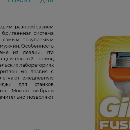
льшим разнообразием
т бритвенная система
ся самым покупаемым
 мужчин. Особенность
еме из лезвий, что
на длительный период
ельских лабораториях
бритвенные лезвия с
блегчают ежедневную
риджи для станков
нта. Можно выбрать
начительно позволяют