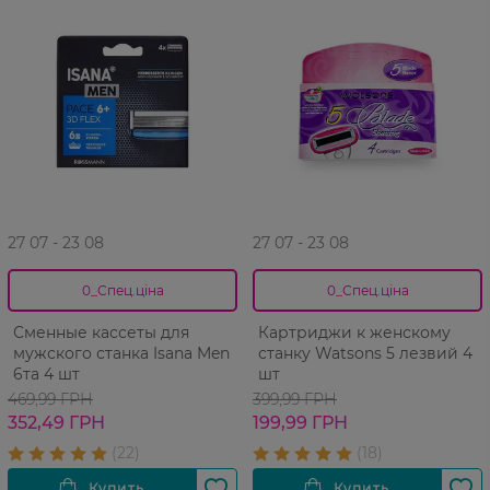
27 07 - 23 08
27 07 - 23 08
0_Спец.ціна
0_Спец.ціна
Сменные кассеты для
Картриджи к женскому
мужского станка Isana Men
станку Watsons 5 лезвий 4
6та 4 шт
шт
469,99 ГРН
399,99 ГРН
352,49 ГРН
199,99 ГРН