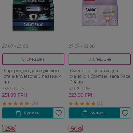
27 07 - 23 08
27 07 - 23 08
0_Спец.ціна
0_Спец.ціна
Картриджи для мужского
Сменные кассеты для
станка Watsons 5 лезвий 4
женской бритвы Isana Pace
шт
3 4 шт
335,99 ГРН
319,99 ГРН
251,99 ГРН
223,99 ГРН
-25%
-50%