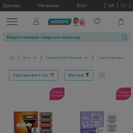
Бренды
Магазины
Блог
UA
RU
/
/
/
Тело
Средства для бритья
Станки, бритвы и к
Сортировать по:
Фильтр
Лидер
Лидер
продаж
продаж