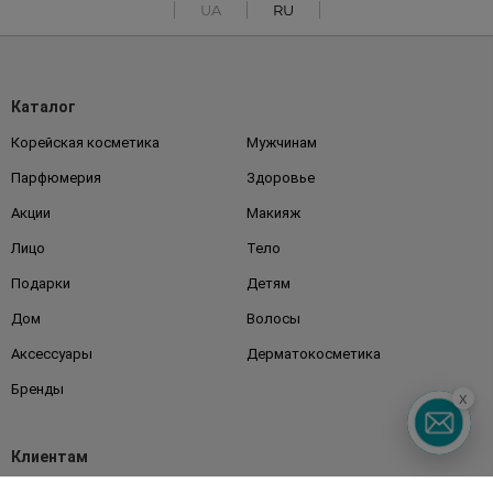
UA
RU
Каталог
Корейская косметика
Мужчинам
Парфюмерия
Здоровье
Акции
Макияж
Лицо
Тело
Подарки
Детям
Дом
Волосы
Аксессуары
Дерматокосметика
Бренды
x
Клиентам
Правила и условия
Магазины