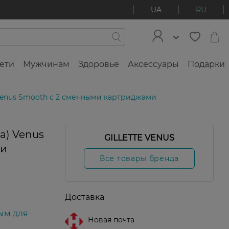
UA
RU
ети
Мужчинам
Здоровье
Аксессуары
Подарки
 Venus Smooth с 2 сменными картриджами
а) Venus
GILLETTE VENUS
ми
Все товары бренда
Доставка
ым для
Новая почта