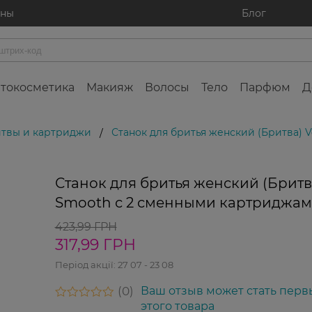
ины
Блог
токосметика
Макияж
Волосы
Тело
Парфюм
Д
итвы и картриджи
Станок для бритья женский (Бритва)
/
-25%
Станок для бритья женский (Бритв
Smooth с 2 сменными картриджа
423,99 ГРН
317,99 ГРН
Період акції:
27 07 - 23 08
0
Ваш отзыв может стать перв
этого товара