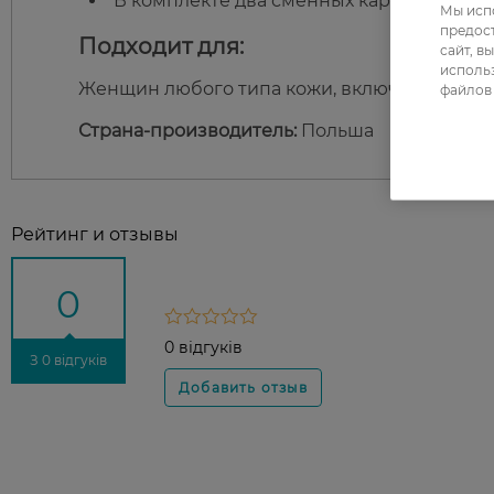
В комплекте два сменных картриджа.
Мы испо
предос
Подходит для:
сайт, в
использ
Женщин любого типа кожи, включая чувств
файлов 
Страна-производитель:
Польша
Рейтинг и отзывы
0
0 відгуків
З 0 відгуків