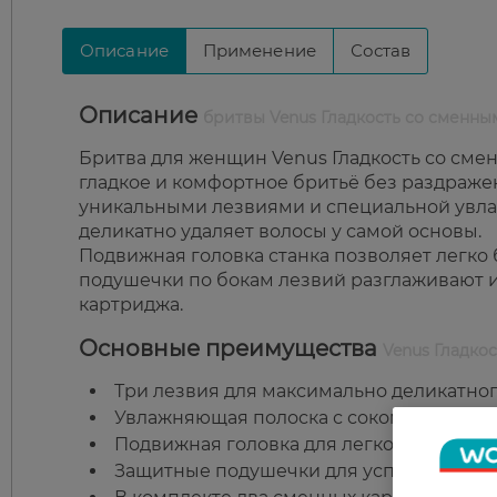
Описание
Применение
Состав
Описание
бритвы Venus Гладкость со сменны
Бритва для женщин Venus Гладкость со смен
гладкое и комфортное бритьё без раздраже
уникальными лезвиями и специальной увла
деликатно удаляет волосы у самой основы.
Подвижная головка станка позволяет легко 
подушечки по бокам лезвий разглаживают и
картриджа.
Основные преимущества
Venus Гладкос
Три лезвия для максимально деликатног
Увлажняющая полоска с соком алоэ вера
Подвижная головка для легкого бритья д
Защитные подушечки для успокоения и 