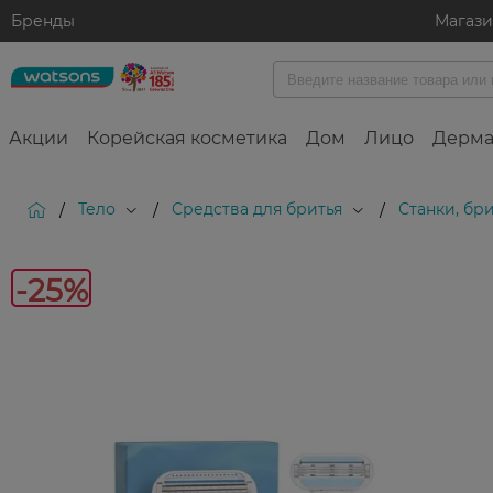
Бренды
Магаз
Акции
Корейская косметика
Дом
Лицо
Дерма
Тело
Средства для бритья
Станки, бр
/
/
/
-25%
-25%