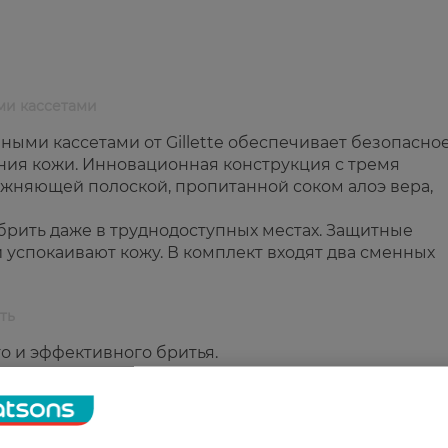
ми кассетами
ными кассетами от Gillette обеспечивает безопасное
ния кожи. Инновационная конструкция с тремя
жняющей полоской, пропитанной соком алоэ вера,
брить даже в труднодоступных местах. Защитные
 успокаивают кожу. В комплект входят два сменных
ть
о и эффективного бритья.
 для защиты кожи.
аже в сложных местах.
разглаживания кожи.