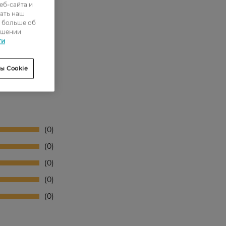
еб-сайта и
ать наш
ь больше об
ошении
ти
ы Cookie
0
0
0
0
0