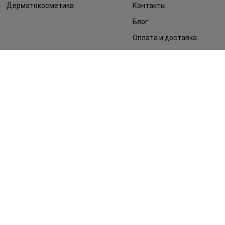
Дерматокосметика
Контакты
Блог
Оплата и доставка
FAQ
Политика
конфиденциальности
Публичная оферта
СМИ о нас
Возврат заказа
©2014 - 2026. Условия использования сайта