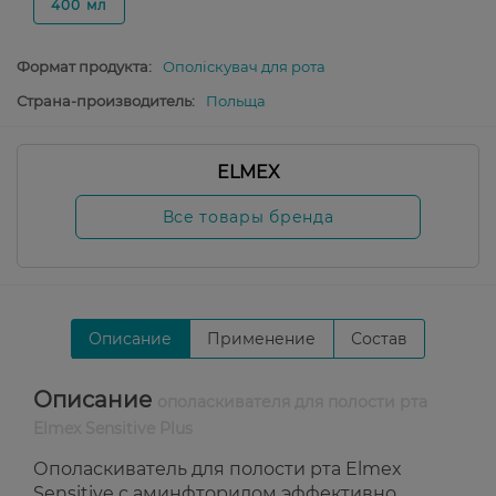
400 мл
Формат продукта:
Ополіскувач для рота
Страна-производитель:
Польща
ELMEX
Все товары бренда
Описание
Применение
Состав
Описание
ополаскивателя для полости рта
Elmex Sensitive Plus
Ополаскиватель для полости рта Elmex
Sensitive с аминфторидом эффективно