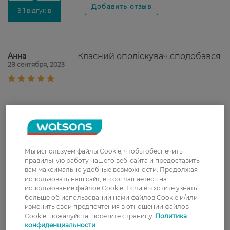
З 1 відгуків
Анна
Класний ополіскувач.сподобався
28 сентября, 2023
Доставка
Новая почта
В отделение Новой почты - 99 грн, бесплатно
Мы используем файлы Cookie, чтобы обеспечить
правильную работу нашего веб-сайта и предоставить
от 699 грн
вам максимально удобные возможности. Продолжая
использовать наш сайт, вы соглашаетесь на
Укрпочта
использование файлов Cookie. Если вы хотите узнать
Стоимость доставки – 79 грн, бесплатная
больше об использовании нами файлов Cookie и/или
доставка от – 599 грн
изменить свои предпочтения в отношении файлов
Cookie, пожалуйста, посетите страницу
Политика
Забрать сегодня в магазине Watsons
конфиденциальности