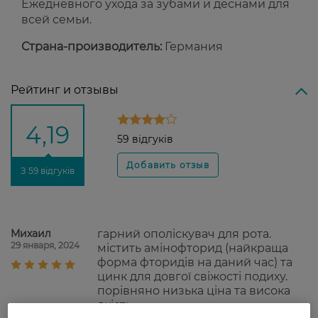
Ежедневного ухода за зубами и дёснами для
всей семьи.
Страна-производитель:
Германия
Рейтинг и отзывы
4,19
59 відгуків
З 59 відгуків
Михаил
гарний ополіскувач для рота.
29 января, 2024
містить амінофторид (найкраща
форма фторидів на даний час) та
цинк для довгої свіжості подиху.
порівняно низька ціна та висока
якість.