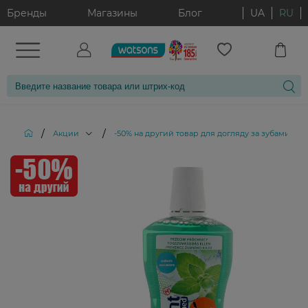
Бренды
Магазины
Блог
UA
RU
/
/
/
Акции
-50% на другий товар для догляду за зубами