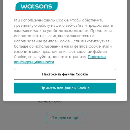
Оксана
Приємний на смак ополіскувач, не
9 ноября, 2021
пече, чудово очищує та освіжає,
використовую коли є проблеми з
Мы используем файлы Cookie, чтобы обеспечить
яснами.
правильную работу нашего веб-сайта и предоставить
вам максимально удобные возможности. Продолжая
Людмила
Приятный вкус, отлично освежает
использовать наш сайт, вы соглашаетесь на
28 июля, 2021
использование файлов Cookie. Если вы хотите узнать
больше об использовании нами файлов Cookie и/или
изменить свои предпочтения в отношении файлов
Cookie, пожалуйста, посетите страницу
Политика
Тетяна
Ефективний, освіжає м'яко і
конфиденциальности
27 апреля, 2021
надовго. Приємний аромат.
Настроить файлы Cookie
Лідія
Опаласкиватель Прокудент
Принять все файлы Cookie
16 апреля, 2021
понравился. Приятно очищает и
освежает полость рта. Немецкое
качество!
Показати ще