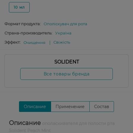
10 мл
Формат продукта:
Ополіскувач для рота
Страна-производитель:
Україна
Эффект:
Свіжість
Очищення
SOLIDENT
Все товары бренда
Описание
Применение
Состав
Описание
ополаскивателя для полости рта
Solident Peach Mint