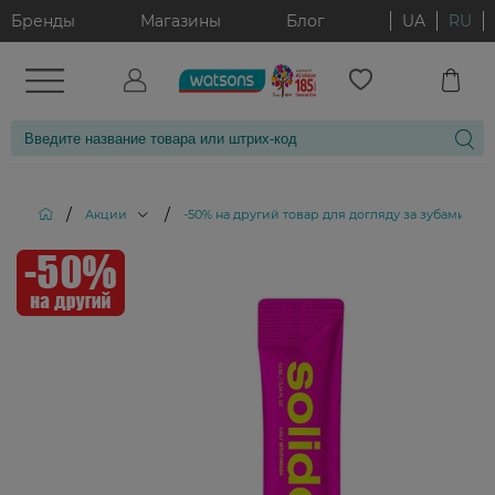
Бренды
Магазины
Блог
UA
RU
/
/
/
Акции
-50% на другий товар для догляду за зубами