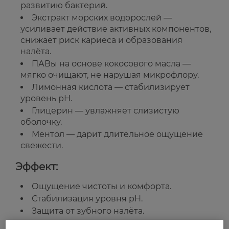
развитию бактерий.
Экстракт морских водорослей —
усиливает действие активных компонентов,
снижает риск кариеса и образования
налёта.
ПАВы на основе кокосового масла —
мягко очищают, не нарушая микрофлору.
Лимонная кислота — стабилизирует
уровень pH.
Глицерин — увлажняет слизистую
оболочку.
Ментол — дарит длительное ощущение
свежести.
Эффект:
Ощущение чистоты и комфорта.
Стабилизация уровня pH.
Защита от зубного налёта.