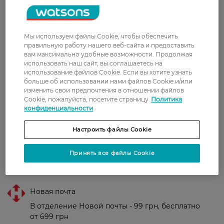
Подходит для:
Ежедневного использования.
Ухода за полостью рта в течение дня.
Мы используем файлы Cookie, чтобы обеспечить
правильную работу нашего веб-сайта и предоставить
Страна-производитель:
Украина
вам максимально удобные возможности. Продолжая
использовать наш сайт, вы соглашаетесь на
использование файлов Cookie. Если вы хотите узнать
больше об использовании нами файлов Cookie и/или
Рейтинг и отзывы
изменить свои предпочтения в отношении файлов
Cookie, пожалуйста, посетите страницу
Политика
конфиденциальности
0
0 відгуків
Настроить файлы Cookie
З 0 відгуків
Принять все файлы Cookie
Доставка
Новая почта
В отделение Новой почты - 99 грн, бесплатно
от 699 грн