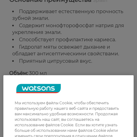
Splash
Поддерживает естественную прочность
зубной эмали.
Содержит монофторофосфат натрия для
укрепления эмали.
Способствует профилактике кариеса.
Гидролат мяты освежает дыхание и
обладает антисептическими свойствами.
Приятный цитрусовый вкус.
Объём:
300 мл
Страна-производитель:
Украина
Рейтинг и отзывы
Мы используем файлы Cookie, чтобы обеспечить
правильную работу нашего веб-сайта и предоставить
вам максимально удобные возможности. Продолжая
0
использовать наш сайт, вы соглашаетесь на
0 відгуків
использование файлов Cookie. Если вы хотите узнать
больше об использовании нами файлов Cookie и/или
З 0 відгуків
изменить свои предпочтения в отношении файлов