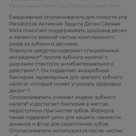
Parodontax Активная Защита Дёсен Свежая Мята
Ежедневный ополаскиватель для полости рта
Parodontax Активная Защита Дёсен Свежая
Мята помогает поддерживать здоровье дёсен
и является важной частью комплексного
ухода за зубами и дёснами.
Формула средства содержит специальный
ингредиент* против зубного налёта¹ с
широким спектром антибактериального
действия²˒³. Он подавляет анаэробные
бактерии, характерные для зрелого зубного
налёта¹, который может угрожать здоровью
дёсен⁴˒⁵.
Ополаскиватель снижает индекс зубного
налёта⁶ и достигает бактерий в местах,
недоступных при чистке зубов. Формула
также содержит цинк для защиты свежести
дыхания и фтор для укрепления зубов.
Ополаскиватель используется после чистки