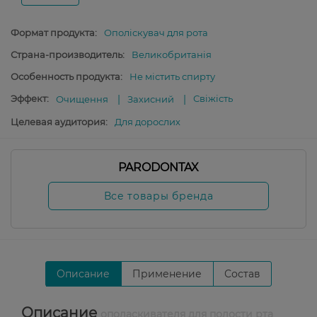
Формат продукта:
Ополіскувач для рота
Страна-производитель:
Великобританія
Особенность продукта:
Не містить спирту
Эффект:
Свіжість
Очищення
Захисний
Целевая аудитория:
Для дорослих
PARODONTAX
Все товары бренда
Описание
Применение
Состав
Описание
ополаскивателя для полости рта