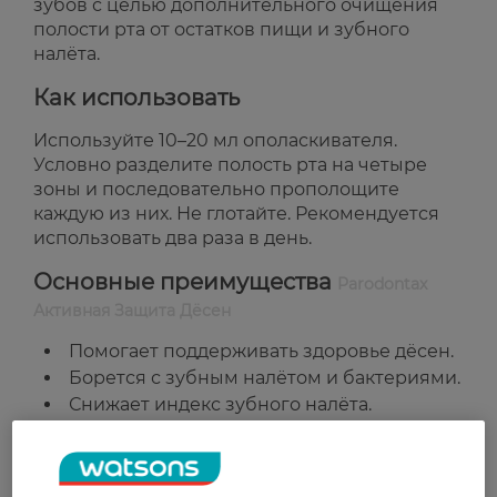
зубов с целью дополнительного очищения
полости рта от остатков пищи и зубного
налёта.
Как использовать
Используйте 10–20 мл ополаскивателя.
Условно разделите полость рта на четыре
зоны и последовательно прополощите
каждую из них. Не глотайте. Рекомендуется
использовать два раза в день.
Основные преимущества
Parodontax
Активная Защита Дёсен
Помогает поддерживать здоровье дёсен.
Борется с зубным налётом и бактериями.
Снижает индекс зубного налёта.
Проникает в труднодоступные участки
полости рта.
Содержит цинк для свежего дыхания.