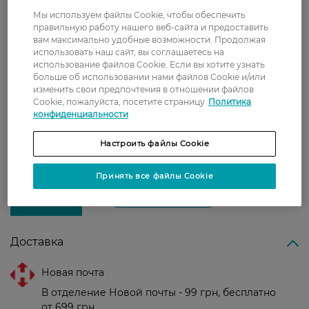
Содержит фтор для укрепления зубов.
Мы используем файлы Cookie, чтобы обеспечить
правильную работу нашего веб-сайта и предоставить
Страна-производитель:
Великобритания
вам максимально удобные возможности. Продолжая
* при условии полоскания два раза в день
использовать наш сайт, вы соглашаетесь на
¹–⁶ Данные клинических и лабораторных
использование файлов Cookie. Если вы хотите узнать
больше об использовании нами файлов Cookie и/или
исследований
изменить свои предпочтения в отношении файлов
Cookie, пожалуйста, посетите страницу
Политика
конфиденциальности
Рейтинг и отзывы
Настроить файлы Cookie
0
0 відгуків
Принять все файлы Cookie
З 0 відгуків
Доставка
Новая почта
В отделение Новой почты - 99 грн, бесплатно
от 699 грн