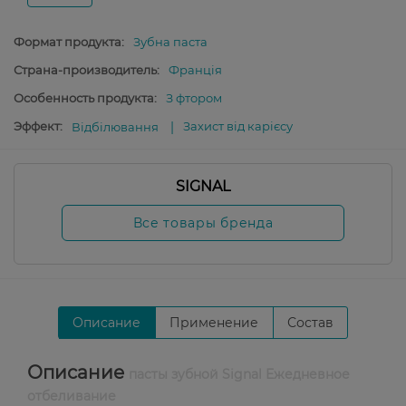
Формат продукта:
Зубна паста
Страна-производитель:
Франція
Особенность продукта:
З фтором
Эффект:
Захист від карієсу
Відбілювання
SIGNAL
Все товары бренда
Описание
Применение
Состав
Описание
пасты зубной Signal Ежедневное
отбеливание