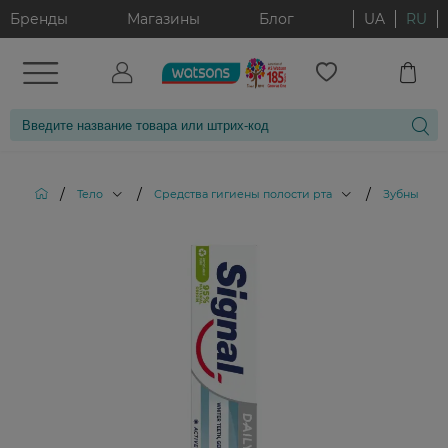
Бренды
Магазины
Блог
UA
RU
/
/
/
Тело
Средства гигиены полости рта
Зубные па