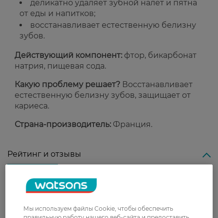
деликатно удаляет зубной налет и пятна
от еды и напитков;
восстанавливает естественную белизну
зубов.
Действующий компонент:
фтор, бикарбонат
натрия, пищевая сода.
Какую проблему решает?
Восстанавливает
естественную белизну зубов, защищает от
кариеса.
Страна-производитель:
Франция.
Рейтинг и отзывы
0
0 відгуків
Мы используем файлы Cookie, чтобы обеспечить
З 0 відгуків
правильную работу нашего веб-сайта и предоставить