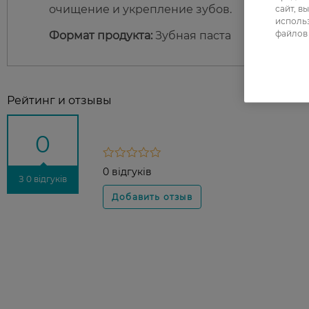
сайт, в
очищение и укрепление зубов.
использ
файлов 
Формат продукта:
Зубная паста
Рейтинг и отзывы
0
0 відгуків
З 0 відгуків