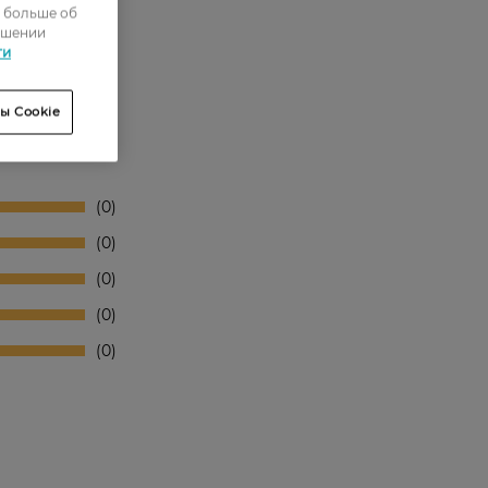
ь больше об
ошении
ти
ы Cookie
0
0
0
0
0