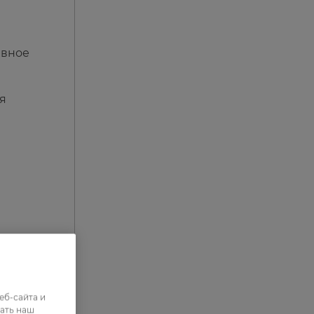
ивное
я
еб-сайта и
е,
ать наш